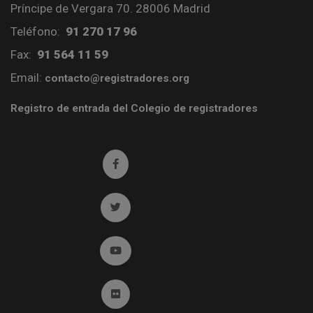
Príncipe de Vergara 70. 28006 Madrid
Teléfono:
91 270 17 96
Fax:
91 564 11 59
Email:
contacto@registradores.org
Registro de entrada del Colegio de registradores
Ir a facebook (abre en ventana nueva)
Ir a twitter (abre en ventana nueva)
Ir a YouTube (abre en ventana nueva)
Ir a Flickr (abre en ventana nueva)