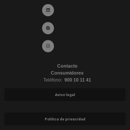
Ir a Linkedin (abre en ventana nueva)
Ir al Blog (abre en ventana nueva)
Ir a Instagram (abre en ventana nueva)
Contacto
Consumidores
Teléfono:
900 10 11 41
Aviso legal
Política de privacidad