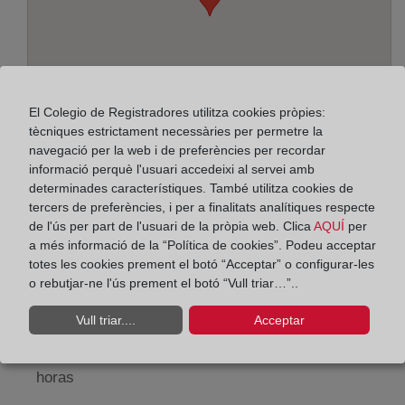
El Colegio de Registradores utilitza cookies pròpies:
tècniques estrictament necessàries per permetre la
navegació per la web i de preferències per recordar
informació perquè l'usuari accedeixi al servei amb
determinades característiques. També utilitza cookies de
Adreça:
tercers de preferències, i per a finalitats analítiques respecte
de l'ús per part de l'usuari de la pròpia web. Clica
AQUÍ
per
Puignovell, 14 - 1º, 8221
a més informació de la “Política de cookies”. Podeu acceptar
totes les cookies prement el botó “Acceptar” o configurar-les
Horario:
o rebutjar-ne l'ús prement el botó “Vull triar…”..
De lunes a viernes de 09:00 a 17:00 horas
Vull triar....
Acceptar
Agosto: De lunes a viernes de 09:00 a 14:00 horas
Los días 24 y 31 de diciembre de 09:00 a 14:00
horas