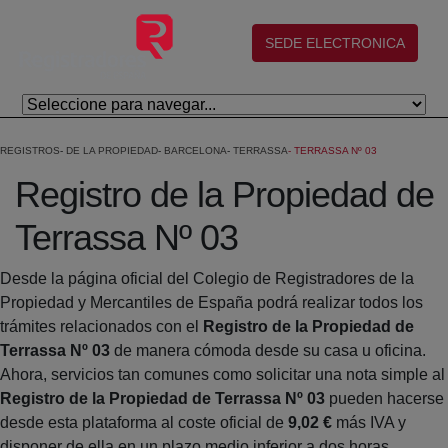
Salta al contingut principal
(abre en nueva ventana)
SEDE ELECTRONICA
REGISTROS
DE LA PROPIEDAD
BARCELONA
TERRASSA
TERRASSA Nº 03
Registro de la Propiedad de
Terrassa Nº 03
Desde la página oficial del Colegio de Registradores de la
Propiedad y Mercantiles de España podrá realizar todos los
trámites relacionados con el
Registro de la Propiedad de
Terrassa Nº 03
de manera cómoda desde su casa u oficina.
Ahora, servicios tan comunes como solicitar una nota simple al
Registro de la Propiedad de Terrassa Nº 03
pueden hacerse
desde esta plataforma al coste oficial de
9,02 €
más IVA y
disponer de ella en un plazo medio inferior a dos horas.