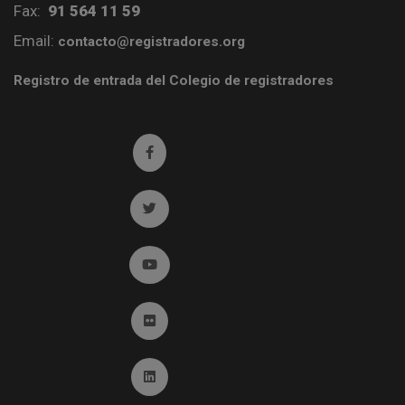
Fax:
91 564 11 59
Email:
contacto@registradores.org
Registro de entrada del Colegio de registradores
Ir a facebook (abre en ventana nueva)
Ir a twitter (abre en ventana nueva)
Ir a YouTube (abre en ventana nueva)
Ir a Flickr (abre en ventana nueva)
Ir a Linkedin (abre en ventana nueva)