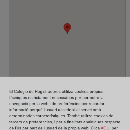
El Colegio de Registradores utilitza cookies pròpies:
Adreça:
tècniques estrictament necessàries per permetre la
navegació per la web i de preferències per recordar
Josep Llança, 1-7, 1º, 8800
informació perquè l'usuari accedeixi al servei amb
determinades característiques. També utilitza cookies de
Horario:
tercers de preferències, i per a finalitats analítiques respecte
De lunes a viernes de 09:00 a 17:00 horas
de l'ús per part de l'usuari de la pròpia web. Clica
AQUÍ
per