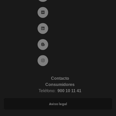
Ir a Flickr (abre en ventana nueva)
Ir a Linkedin (abre en ventana nueva)
Ir al Blog (abre en ventana nueva)
Ir a Instagram (abre en ventana nueva)
Contacto
Consumidores
Teléfono:
900 10 11 41
Aviso legal