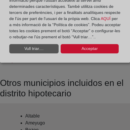
informació perquè l'usuari accedeixi al servei amb
determinades característiques. També utilitza cookies de
Datos de contacto:
tercers de preferències, i per a finalitats analítiques respecte
(947) 33 21 90
de l'ús per part de l'usuari de la pròpia web. Clica
AQUÍ
per
a més informació de la “Política de cookies”. Podeu acceptar
mirandadeebro@registrodelapropiedad.org
totes les cookies prement el botó “Acceptar” o configurar-les
Datos del Registrador:
o rebutjar-ne l'ús prement el botó “Vull triar…”..
Alba Erostarbe Fernández
Vull triar....
Acceptar
Delegado de Protección de Datos:
dpo@corpme.es
Otros municipios incluidos en el
distrito hipotecario
Altable
Ameyugo
Bozoo