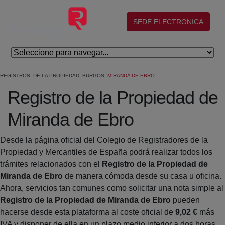
Salta al contingut principal
(abre en nueva ventana)
SEDE ELECTRONICA
REGISTROS
DE LA PROPIEDAD
BURGOS
MIRANDA DE EBRO
Registro de la Propiedad de
Miranda de Ebro
Desde la página oficial del Colegio de Registradores de la
Propiedad y Mercantiles de España podrá realizar todos los
trámites relacionados con el
Registro de la Propiedad de
Miranda de Ebro
de manera cómoda desde su casa u oficina.
Ahora, servicios tan comunes como solicitar una nota simple al
Registro de la Propiedad de Miranda de Ebro
pueden
hacerse desde esta plataforma al coste oficial de
9,02 €
más
IVA y disponer de ella en un plazo medio inferior a dos horas.