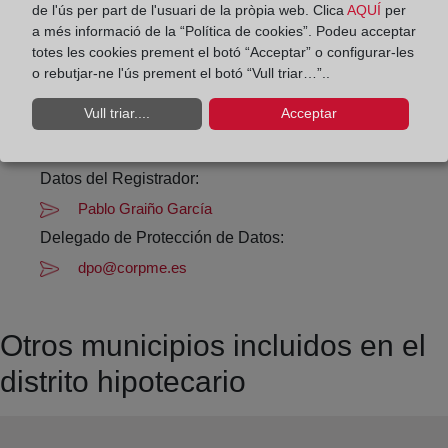
Los días 24 y 31 de diciembre de 09:00 a 14:00
de l'ús per part de l'usuari de la pròpia web. Clica
AQUÍ
per
horas
a més informació de la “Política de cookies”. Podeu acceptar
totes les cookies prement el botó “Acceptar” o configurar-les
o rebutjar-ne l'ús prement el botó “Vull triar…”..
Datos de contacto:
Vull triar....
Acceptar
(942) 52 01 43
mediocudeyo-solares@registrodelapropiedad.org
Datos del Registrador:
Pablo Graiño García
Delegado de Protección de Datos:
dpo@corpme.es
Otros municipios incluidos en el
distrito hipotecario