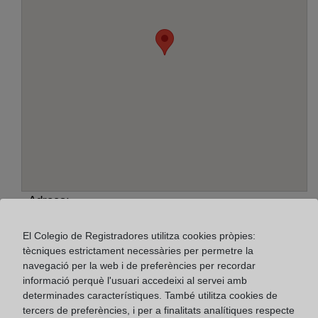
Adreça:
Fernández Rañada, 4 - bajo, 39710
El Colegio de Registradores utilitza cookies pròpies:
tècniques estrictament necessàries per permetre la
Horario:
navegació per la web i de preferències per recordar
informació perquè l'usuari accedeixi al servei amb
De lunes a viernes de 09:00 a 17:00 horas
determinades característiques. També utilitza cookies de
Agosto: De lunes a viernes de 09:00 a 14:00 horas
tercers de preferències, i per a finalitats analítiques respecte