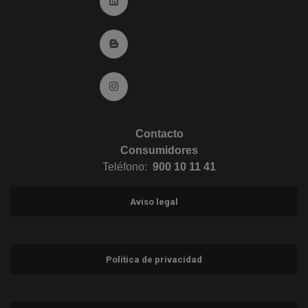
Ir a Linkedin (abre en ventana nueva)
Ir al Blog (abre en ventana nueva)
Ir a Instagram (abre en ventana nueva)
Contacto
Consumidores
Teléfono:
900 10 11 41
Aviso legal
Política de privacidad