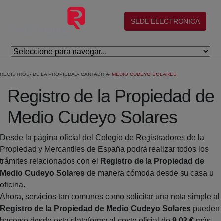
Salta al contingut principal
(abre en nueva ventana)
SEDE ELECTRONICA
REGISTROS
DE LA PROPIEDAD
CANTABRIA
MEDIO CUDEYO SOLARES
Registro de la Propiedad de
Medio Cudeyo Solares
Desde la página oficial del Colegio de Registradores de la
Propiedad y Mercantiles de España podrá realizar todos los
trámites relacionados con el
Registro de la Propiedad de
Medio Cudeyo Solares
de manera cómoda desde su casa u
oficina.
Ahora, servicios tan comunes como solicitar una nota simple al
Registro de la Propiedad de Medio Cudeyo Solares
pueden
hacerse desde esta plataforma al coste oficial de
9,02 €
más