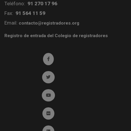
Teléfono:
91 270 17 96
Fax:
91 564 11 59
Email:
contacto@registradores.org
Registro de entrada del Colegio de registradores
Ir a facebook (abre en ventana nueva)
Ir a twitter (abre en ventana nueva)
Ir a YouTube (abre en ventana nueva)
Ir a Flickr (abre en ventana nueva)