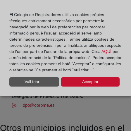
Horario:
De lunes a viernes de 09:00 a 17:00 horas
El Colegio de Registradores utilitza cookies pròpies:
Agosto: De lunes a viernes de 09:00 a 14:00 horas
tècniques estrictament necessàries per permetre la
navegació per la web i de preferències per recordar
Los días 24 y 31 de diciembre de 09:00 a 14:00
informació perquè l'usuari accedeixi al servei amb
horas
determinades característiques. També utilitza cookies de
tercers de preferències, i per a finalitats analítiques respecte
Datos de contacto:
de l'ús per part de l'usuari de la pròpia web. Clica
AQUÍ
per
a més informació de la “Política de cookies”. Podeu acceptar
942 71 51 97
totes les cookies prement el botó “Acceptar” o configurar-les
o rebutjar-ne l'ús prement el botó “Vull triar…”..
sanvicentebarquera-potes@registrodelapropiedad.org
Datos del Registrador:
Vull triar....
Acceptar
Asier Fernández Ruiz
Delegado de Protección de Datos:
dpo@corpme.es
Otros municipios incluidos en el