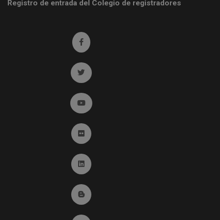
Registro de entrada del Colegio de registradores
Ir a facebook (abre en ventana nueva)
Ir a twitter (abre en ventana nueva)
Ir a YouTube (abre en ventana nueva)
Ir a Flickr (abre en ventana nueva)
Ir a Linkedin (abre en ventana nueva)
Ir al Blog (abre en ventana nueva)