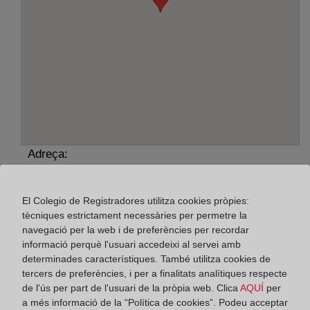
Adreça:
Paseo de Pereda, 36 - esc.dcha. 2º, 39004
El Colegio de Registradores utilitza cookies pròpies:
Horario:
tècniques estrictament necessàries per permetre la
navegació per la web i de preferències per recordar
De lunes a viernes de 09:00 a 17:00 horas
informació perquè l'usuari accedeixi al servei amb
Agosto: De lunes a viernes de 09:00 a 14:00 horas
determinades característiques. També utilitza cookies de
Los días 24 y 31 de diciembre de 09:00 a 14:00
tercers de preferències, i per a finalitats analítiques respecte
horas
de l'ús per part de l'usuari de la pròpia web. Clica
AQUÍ
per
a més informació de la “Política de cookies”. Podeu acceptar