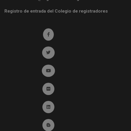
Registro de entrada del Colegio de registradores
Ir a facebook (abre en ventana nueva)
Ir a twitter (abre en ventana nueva)
Ir a YouTube (abre en ventana nueva)
Ir a Flickr (abre en ventana nueva)
Ir a Linkedin (abre en ventana nueva)
Ir al Blog (abre en ventana nueva)