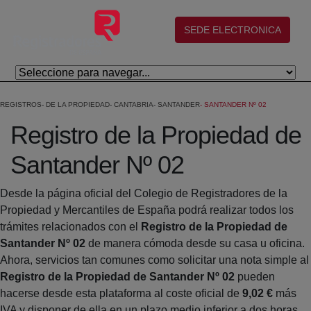
Salta al contingut principal
(abre en nueva ventana)
SEDE ELECTRONICA
REGISTROS
DE LA PROPIEDAD
CANTABRIA
SANTANDER
SANTANDER Nº 02
Registro de la Propiedad de
Santander Nº 02
Desde la página oficial del Colegio de Registradores de la
Propiedad y Mercantiles de España podrá realizar todos los
trámites relacionados con el
Registro de la Propiedad de
Santander Nº 02
de manera cómoda desde su casa u oficina.
Ahora, servicios tan comunes como solicitar una nota simple al
Registro de la Propiedad de Santander Nº 02
pueden
hacerse desde esta plataforma al coste oficial de
9,02 €
más
IVA y disponer de ella en un plazo medio inferior a dos horas.