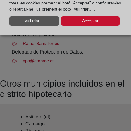
totes les cookies prement el botó “Acceptar” o configurar-les
Datos de contacto:
o rebutjar-ne l'ús prement el botó “Vull triar…”..
(942) 27 80 02
Vull triar....
Acceptar
santander2@registrodelapropiedad.org
Datos del Registrador:
Rafael Bans Torres
Delegado de Protección de Datos:
dpo@corpme.es
Otros municipios incluidos en el
distrito hipotecario
Astillero (el)
Camargo
Pielagos