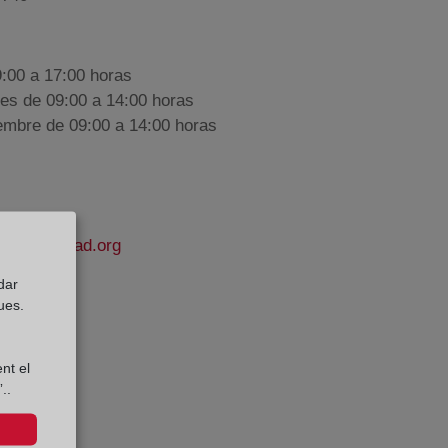
9:00 a 17:00 horas
nes de 09:00 a 14:00 horas
iembre de 09:00 a 14:00 horas
lapropiedad.org
dar
Trueba
ues.
e Datos:
nt el
..