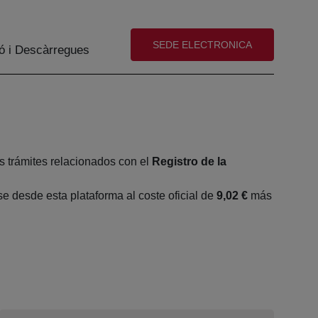
(abre en nueva ventana)
SEDE ELECTRONICA
ó i Descàrregues
s trámites relacionados con el
Registro de la
 desde esta plataforma al coste oficial de
9,02 €
más