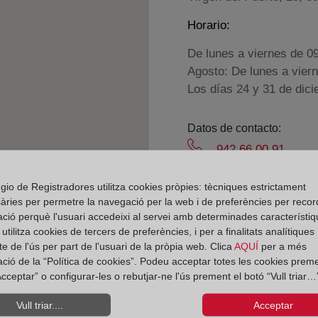
Horario:
De lunes a viernes de 0
Agosto: De lunes a vier
Los días 24 y 31 de dic
Datos de contacto:
942 66 00 91
santona@registrode
gio de Registradores utilitza cookies pròpies: tècniques estrictament
Datos del Registrador:
àries per permetre la navegació per la web i de preferències per recor
Ricardo Mantecón 
ació perquè l'usuari accedeixi al servei amb determinades característiq
tilitza cookies de tercers de preferències, i per a finalitats analítiques
Delegado de Protección d
e de l'ús per part de l'usuari de la pròpia web. Clica
AQUÍ
per a més
dpo@corpme.es
ació de la “Política de cookies”. Podeu acceptar totes les cookies preme
cceptar” o configurar-les o rebutjar-ne l'ús prement el botó “Vull triar…”
Vull triar....
Acceptar
el distrito hipotecario