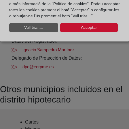
a més informació de la “Política de cookies”. Podeu acceptar
totes les cookies prement el botó “Acceptar” o configurar-les
Datos de contacto:
o rebutjar-ne l'ús prement el botó “Vull triar…”..
(942) 88 27 73
Vull triar....
Acceptar
torrelavega1@registrodelapropiedad.org
Datos del Registrador:
Ignacio Sampedro Martínez
Delegado de Protección de Datos:
dpo@corpme.es
Otros municipios incluidos en el
distrito hipotecario
Cartes
Miengo