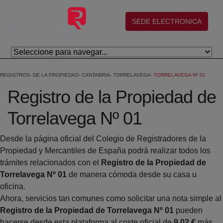
Salta al contingut principal
(abre en nueva ventana)
SEDE ELECTRONICA
REGISTROS
DE LA PROPIEDAD
CANTABRIA
TORRELAVEGA
TORRELAVEGA Nº 01
Registro de la Propiedad de
Torrelavega Nº 01
Desde la página oficial del Colegio de Registradores de la
Propiedad y Mercantiles de España podrá realizar todos los
trámites relacionados con el
Registro de la Propiedad de
Torrelavega Nº 01
de manera cómoda desde su casa u
oficina.
Ahora, servicios tan comunes como solicitar una nota simple al
Registro de la Propiedad de Torrelavega Nº 01
pueden
hacerse desde esta plataforma al coste oficial de
9,02 €
más