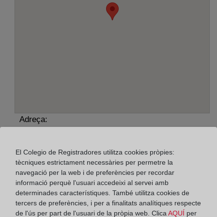
Adreça:
José María de Pereda, 65, 39300
El Colegio de Registradores utilitza cookies pròpies:
Horario:
tècniques estrictament necessàries per permetre la
navegació per la web i de preferències per recordar
De lunes a viernes de 09:00 a 17:00 horas
informació perquè l'usuari accedeixi al servei amb
Agosto: De lunes a viernes de 09:00 a 14:00 horas
determinades característiques. També utilitza cookies de
Los días 24 y 31 de diciembre de 09:00 a 14:00
tercers de preferències, i per a finalitats analítiques respecte
horas
de l'ús per part de l'usuari de la pròpia web. Clica
AQUÍ
per