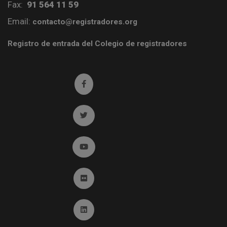
Fax:
91 564 11 59
Email:
contacto@registradores.org
Registro de entrada del Colegio de registradores
Ir a facebook (abre en ventana nueva)
Ir a twitter (abre en ventana nueva)
Ir a YouTube (abre en ventana nueva)
Ir a Flickr (abre en ventana nueva)
Ir a Linkedin (abre en ventana nueva)