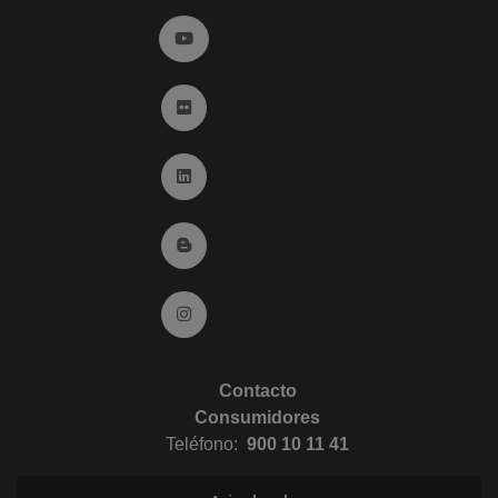
Ir a YouTube (abre en ventana nueva)
Ir a Flickr (abre en ventana nueva)
Ir a Linkedin (abre en ventana nueva)
Ir al Blog (abre en ventana nueva)
Ir a Instagram (abre en ventana nueva)
Contacto
Consumidores
Teléfono:
900 10 11 41