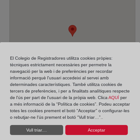
El Colegio de Registradores utilitza cookies pròpies:
tècniques estrictament necessàries per permetre la
navegació per la web i de preferències per recordar
informació perquè l'usuari accedeixi al servei amb
determinades característiques. També utilitza cookies de
tercers de preferències, i per a finalitats analítiques respecte
de l'ús per part de l'usuari de la pròpia web. Clica
AQUÍ
per
Adreça:
a més informació de la “Política de cookies”. Podeu acceptar
totes les cookies prement el botó “Acceptar” o configurar-les
Jesús González Merlo, s/n - Edif. B - 1ª planta,
o rebutjar-ne l'ús prement el botó “Vull triar…”..
13600
Vull triar....
Acceptar
Horario: