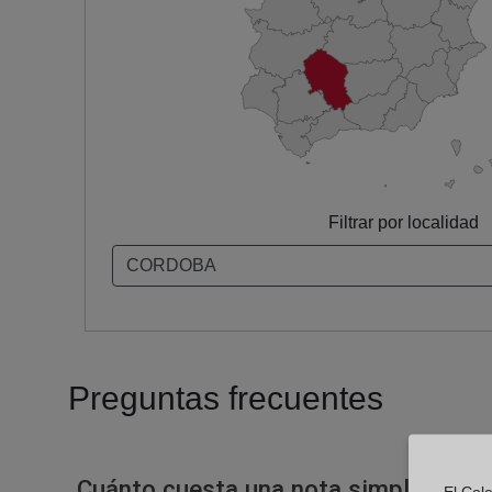
Filtrar por localidad
Preguntas frecuentes
Cuánto cuesta una nota simple en un
El Cole