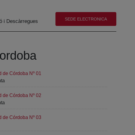
(abre en nueva ventana)
SEDE ELECTRONICA
ó i Descàrregues
Cordoba
ad de Córdoba Nº 01
nta
ad de Córdoba Nº 02
nta
ad de Córdoba Nº 03