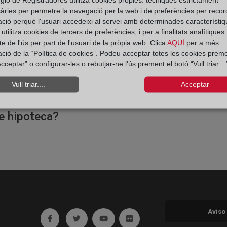
àries per permetre la navegació per la web i de preferències per recor
ació perquè l'usuari accedeixi al servei amb determinades característiq
tilitza cookies de tercers de preferències, i per a finalitats analítiques
e de l'ús per part de l'usuari de la pròpia web. Clica
AQUÍ
per a més
ació de la “Política de cookies”. Podeu acceptar totes les cookies preme
cceptar” o configurar-les o rebutjar-ne l'ús prement el botó “Vull triar…”
ple o una certificación?
Vull triar....
Acceptar
e hipoteca?
Aviso
Ir a facebook (abre en ventana nueva)
Ir a twitter (abre en ventana nueva)
Ir a YouTube (abre en ventana nuev
Ir a Flickr (abre en ventana 