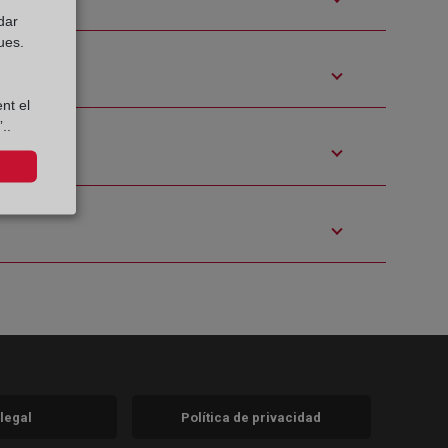
dar
ues.
nt el
..
 legal
Política de privacidad
a)
nueva)