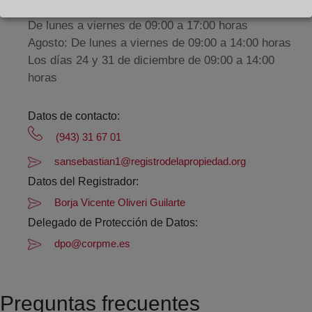
De lunes a viernes de 09:00 a 17:00 horas
Agosto: De lunes a viernes de 09:00 a 14:00 horas
Los días 24 y 31 de diciembre de 09:00 a 14:00
horas
Datos de contacto:
(943) 31 67 01
sansebastian1@registrodelapropiedad.org
Datos del Registrador:
Borja Vicente Oliveri Guilarte
Delegado de Protección de Datos:
dpo@corpme.es
Preguntas frecuentes