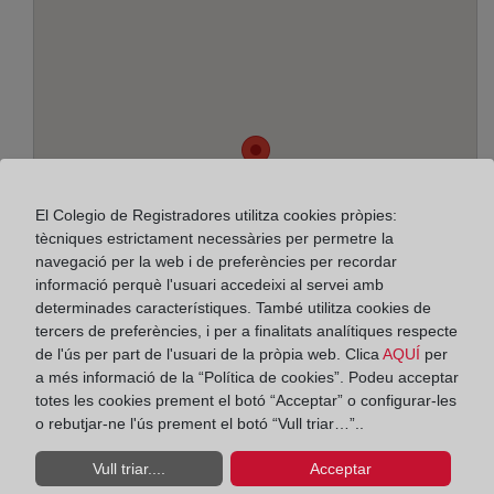
El Colegio de Registradores utilitza cookies pròpies:
tècniques estrictament necessàries per permetre la
navegació per la web i de preferències per recordar
informació perquè l'usuari accedeixi al servei amb
determinades característiques. També utilitza cookies de
tercers de preferències, i per a finalitats analítiques respecte
de l'ús per part de l'usuari de la pròpia web. Clica
AQUÍ
per
a més informació de la “Política de cookies”. Podeu acceptar
Adreça:
totes les cookies prement el botó “Acceptar” o configurar-les
o rebutjar-ne l'ús prement el botó “Vull triar…”..
Plaza Julio Caro Baroja, 1 - 3º, 20018
Vull triar....
Acceptar
Horario: