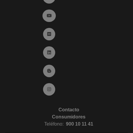
Ir a YouTube (abre en ventana nueva)
Ir a Flickr (abre en ventana nueva)
Ir a Linkedin (abre en ventana nueva)
Ir al Blog (abre en ventana nueva)
Ir a Instagram (abre en ventana nueva)
Contacto
Consumidores
Teléfono:
900 10 11 41