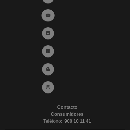
Ir a YouTube (abre en ventana nueva)
Ir a Flickr (abre en ventana nueva)
Ir a Linkedin (abre en ventana nueva)
Ir al Blog (abre en ventana nueva)
Ir a Instagram (abre en ventana nueva)
Contacto
Consumidores
Teléfono:
900 10 11 41