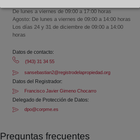
De lunes a viernes de 09:00 a 17:00 horas
Agosto: De lunes a viernes de 09:00 a 14:00 horas
Los días 24 y 31 de diciembre de 09:00 a 14:00
horas
Datos de contacto:
(943) 31 34 55
sansebastian2@registrodelapropiedad.org
Datos del Registrador:
Francisco Javier Gimeno Chocarro
Delegado de Protección de Datos:
dpo@corpme.es
Preguntas frecuentes