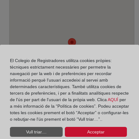
El Colegio de Registradores utilitza cookies pròpies:
tècniques estrictament necessàries per permetre la
navegació per la web i de preferències per recordar
informació perquè l'usuari accedeixi al servei amb
determinades característiques. També utilitza cookies de
tercers de preferències, i per a finalitats analítiques respecte
de l'ús per part de l'usuari de la pròpia web. Clica
AQUÍ
per
a més informació de la “Política de cookies”. Podeu acceptar
Adreça:
totes les cookies prement el botó “Acceptar” o configurar-les
o rebutjar-ne l'ús prement el botó “Vull triar…”..
Plaza Julio Caro Baroja, 1 - 2º, 20018
Vull triar....
Acceptar
Horario: