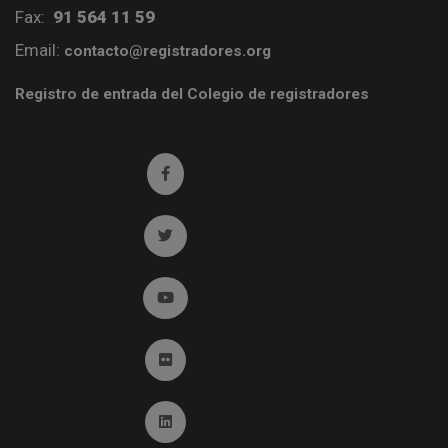
Fax:
91 564 11 59
Email:
contacto@registradores.org
Registro de entrada del Colegio de registradores
Ir a facebook (abre en ventana nueva)
Ir a twitter (abre en ventana nueva)
Ir a YouTube (abre en ventana nueva)
Ir a Flickr (abre en ventana nueva)
Ir a Linkedin (abre en ventana nueva)