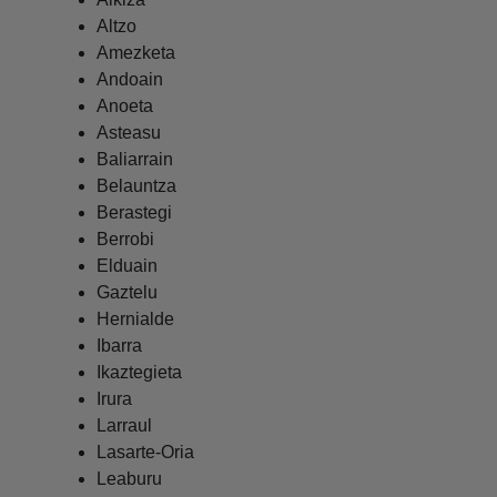
Altzo
Amezketa
Andoain
Anoeta
Asteasu
Baliarrain
Belauntza
Berastegi
Berrobi
Elduain
Gaztelu
Hernialde
Ibarra
Ikaztegieta
Irura
Larraul
Lasarte-Oria
Leaburu