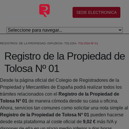
Salta al contingut principal
(abre en nueva ventana)
SEDE ELECTRONICA
REGISTROS
DE LA PROPIEDAD
GIPUZKOA
TOLOSA
TOLOSA Nº 01
Registro de la Propiedad de
Tolosa Nº 01
Desde la página oficial del Colegio de Registradores de la
Propiedad y Mercantiles de España podrá realizar todos los
trámites relacionados con el
Registro de la Propiedad de
Tolosa Nº 01
de manera cómoda desde su casa u oficina.
Ahora, servicios tan comunes como solicitar una nota simple al
Registro de la Propiedad de Tolosa Nº 01
pueden hacerse
desde esta plataforma al coste oficial de
9,02 €
más IVA y
disponer de ella en un plazo medio inferior a dos horas.