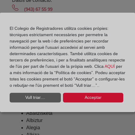
Datos de contacto:
(943) 67 55 99
tolosa@registrodelapropiedad.org
Datos del Registrador:
El Colegio de Registradores utilitza cookies pròpies:
tècniques estrictament necessàries per permetre la
María del Rosario García Jiménez
navegació per la web i de preferències per recordar
Delegado de Protección de Datos:
informació perquè l'usuari accedeixi al servei amb
determinades característiques. També utilitza cookies de
dpo@corpme.es
tercers de preferències, i per a finalitats analítiques respecte
de l'ús per part de l'usuari de la pròpia web. Clica
AQUÍ
per
a més informació de la “Política de cookies”. Podeu acceptar
Otros municipios incluidos en el
totes les cookies prement el botó “Acceptar” o configurar-les
o rebutjar-ne l'ús prement el botó “Vull triar…”..
distrito hipotecario
Vull triar....
Acceptar
Abaltzisketa
Albiztur
Alegia
Alkiza