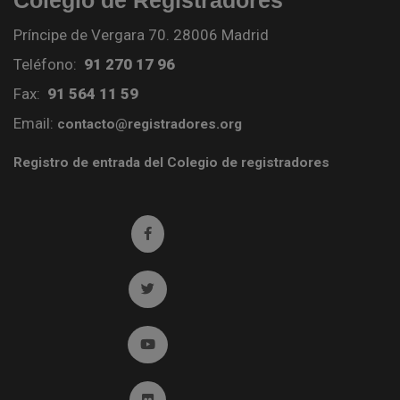
Colegio de Registradores
Príncipe de Vergara 70. 28006 Madrid
Teléfono:
91 270 17 96
Fax:
91 564 11 59
Email:
contacto@registradores.org
Registro de entrada del Colegio de registradores
Ir a facebook (abre en ventana nueva)
Ir a twitter (abre en ventana nueva)
Ir a YouTube (abre en ventana nueva)
Ir a Flickr (abre en ventana nueva)