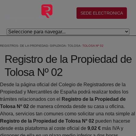
Salta al contingut principal
(abre en nueva ventana)
SEDE ELECTRONICA
REGISTROS
DE LA PROPIEDAD
GIPUZKOA
TOLOSA
TOLOSA Nº 02
Registro de la Propiedad de
Tolosa Nº 02
Desde la página oficial del Colegio de Registradores de la
Propiedad y Mercantiles de España podrá realizar todos los
trámites relacionados con el
Registro de la Propiedad de
Tolosa Nº 02
de manera cómoda desde su casa u oficina.
Ahora, servicios tan comunes como solicitar una nota simple al
Registro de la Propiedad de Tolosa Nº 02
pueden hacerse
desde esta plataforma al coste oficial de
9,02 €
más IVA y
disponer de ella en un plazo medio inferior a dos horas.