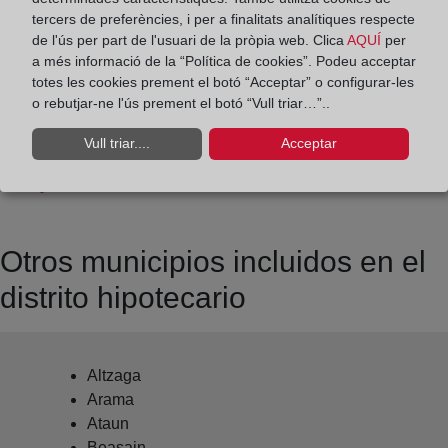
Datos de contacto:
tercers de preferències, i per a finalitats analítiques respecte
943 67 55 99
de l'ús per part de l'usuari de la pròpia web. Clica
AQUÍ
per
a més informació de la “Política de cookies”. Podeu acceptar
tolosa2@registrodelapropiedad.org
totes les cookies prement el botó “Acceptar” o configurar-les
Datos del Registrador:
o rebutjar-ne l'ús prement el botó “Vull triar…”..
Daniel Enrique Ferrán Del Villar
Vull triar....
Acceptar
Delegado de Protección de Datos:
dpo@corpme.es
Otros municipios incluidos en el
distrito hipotecario
Altzaga
Arama
Ataun
Beasain