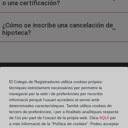
o una certificación?
¿Cómo se inscribe una cancelación de
hipoteca?
El Colegio de Registradores utilitza cookies pròpies:
Colegio de Registradores
tècniques estrictament necessàries per permetre la
navegació per la web i de preferències per recordar
Príncipe de Vergara 70. 28006 Madrid
informació perquè l'usuari accedeixi al servei amb
Teléfono:
91 270 17 96
determinades característiques. També utilitza cookies de
tercers de preferències, i per a finalitats analítiques respecte
Fax:
91 564 11 59
de l'ús per part de l'usuari de la pròpia web. Clica
AQUÍ
per
a més informació de la “Política de cookies”. Podeu acceptar
Email:
contacto@registradores.org