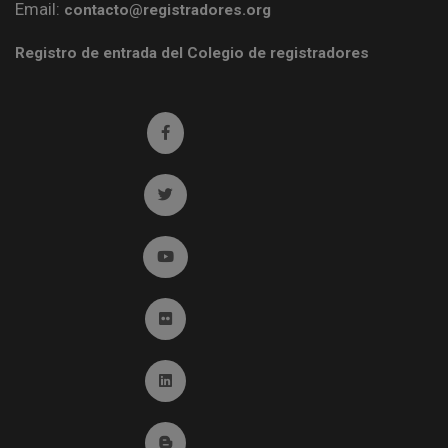
Email:
contacto@registradores.org
Registro de entrada del Colegio de registradores
Ir a facebook (abre en ventana nueva)
Ir a twitter (abre en ventana nueva)
Ir a YouTube (abre en ventana nueva)
Ir a Flickr (abre en ventana nueva)
Ir a Linkedin (abre en ventana nueva)
Ir al Blog (abre en ventana nueva)