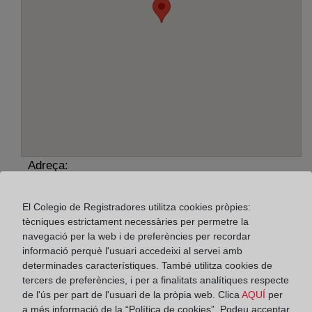
Adreça:
Cap D''Artruix, 22 - parcela 25, 7714
El Colegio de Registradores utilitza cookies pròpies:
Horario:
tècniques estrictament necessàries per permetre la
navegació per la web i de preferències per recordar
De lunes a viernes de 09:00 a 17:00 horas
informació perquè l'usuari accedeixi al servei amb
Agosto: De lunes a viernes de 09:00 a 14:00 horas
determinades característiques. També utilitza cookies de
tercers de preferències, i per a finalitats analítiques respecte
Los días 24 y 31 de diciembre de 09:00 a 14:00
de l'ús per part de l'usuari de la pròpia web. Clica
AQUÍ
per
horas
a més informació de la “Política de cookies”. Podeu acceptar