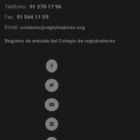
Teléfono:
91 270 17 96
Fax:
91 564 11 59
Email:
contacto@registradores.org
Registro de entrada del Colegio de registradores
Ir a facebook (abre en ventana nueva)
Ir a twitter (abre en ventana nueva)
Ir a YouTube (abre en ventana nueva)
Ir a Flickr (abre en ventana nueva)