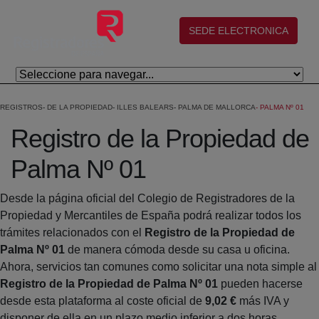
Salta al contingut principal
(abre en nueva ventana)
SEDE ELECTRONICA
REGISTROS
DE LA PROPIEDAD
ILLES BALEARS
PALMA DE MALLORCA
PALMA Nº 01
Registro de la Propiedad de
Palma Nº 01
Desde la página oficial del Colegio de Registradores de la
Propiedad y Mercantiles de España podrá realizar todos los
trámites relacionados con el
Registro de la Propiedad de
Palma Nº 01
de manera cómoda desde su casa u oficina.
Ahora, servicios tan comunes como solicitar una nota simple al
Registro de la Propiedad de Palma Nº 01
pueden hacerse
desde esta plataforma al coste oficial de
9,02 €
más IVA y
disponer de ella en un plazo medio inferior a dos horas.