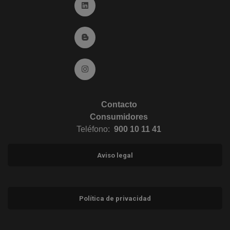
Ir a Linkedin (abre en ventana nueva)
Ir al Blog (abre en ventana nueva)
Ir a Instagram (abre en ventana nueva)
Contacto
Consumidores
Teléfono:
900 10 11 41
Aviso legal
Política de privacidad