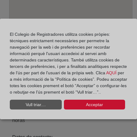
El Colegio de Registradores utilitza cookies pròpies:
tècniques estrictament necessàries per permetre la
navegació per la web i de preferències per recordar
informació perquè l'usuari accedeixi al servei amb
determinades característiques. També utilitza cookies de
Adreça:
tercers de preferències, i per a finalitats analítiques respecte
Alfons el Magnànim, 2 - 3º, 7004
de l'ús per part de l'usuari de la pròpia web. Clica
AQUÍ
per
a més informació de la “Política de cookies”. Podeu acceptar
Horario:
totes les cookies prement el botó “Acceptar” o configurar-les
o rebutjar-ne l'ús prement el botó “Vull triar…”..
De lunes a viernes de 09:00 a 17:00 horas
Agosto: De lunes a viernes de 09:00 a 14:00 horas
Vull triar....
Acceptar
Los días 24 y 31 de diciembre de 09:00 a 14:00
horas