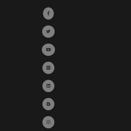
Ir a facebook (abre en ventana nueva)
Ir a twitter (abre en ventana nueva)
Ir a YouTube (abre en ventana nueva)
Ir a Flickr (abre en ventana nueva)
Ir a Linkedin (abre en ventana nueva)
Ir al Blog (abre en ventana nueva)
Ir a Instagram (abre en ventana nueva)