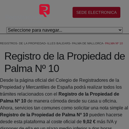
Salta al contingut principal
(abre en nueva ventana)
SEDE ELECTRONICA
REGISTROS
DE LA PROPIEDAD
ILLES BALEARS
PALMA DE MALLORCA
PALMA Nº 10
Registro de la Propiedad de
Palma Nº 10
Desde la página oficial del Colegio de Registradores de la
Propiedad y Mercantiles de España podrá realizar todos los
trámites relacionados con el
Registro de la Propiedad de
Palma Nº 10
de manera cómoda desde su casa u oficina.
Ahora, servicios tan comunes como solicitar una nota simple al
Registro de la Propiedad de Palma Nº 10
pueden hacerse
desde esta plataforma al coste oficial de
9,02 €
más IVA y
disponer de ella en un plazo medio inferior a dos horas.