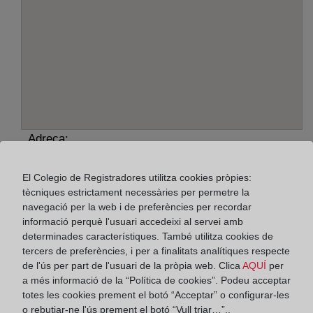
Adreça:
Plaza Porta Pintada, 3 A - 8º, 7002
El Colegio de Registradores utilitza cookies pròpies:
tècniques estrictament necessàries per permetre la
Horario:
navegació per la web i de preferències per recordar
De lunes a viernes de 09:00 a 17:00 horas
informació perquè l'usuari accedeixi al servei amb
determinades característiques. També utilitza cookies de
Agosto: De lunes a viernes de 09:00 a 14:00 horas
tercers de preferències, i per a finalitats analítiques respecte
Los días 24 y 31 de diciembre de 09:00 a 14:00
de l'ús per part de l'usuari de la pròpia web. Clica
AQUÍ
per
horas
a més informació de la “Política de cookies”. Podeu acceptar
totes les cookies prement el botó “Acceptar” o configurar-les
o rebutjar-ne l'ús prement el botó “Vull triar…”..