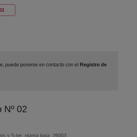
Ventana nueva
 02
ine, puede ponerse en contacto con el
Registro de
o Nº 02
is y 5-ter, planta baja, 26003