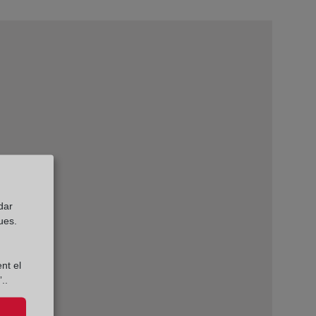
dar
ues.
nt el
..