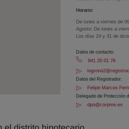
Horario:
De lunes a viernes de 0
Agosto: De lunes a vier
Los días 24 y 31 de dic
Datos de contacto:
941 20 01 76
logrono2@registrod
Datos del Registrador:
Felipe Marcos Fer
Delegado de Protección d
dpo@corpme.es
el distrito hipotecario