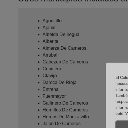
Agoncillo
Ajamil
Albelda De Iregua
Alberite
Almarza De Cameros
Arrubal
Cabezon De Cameros
Cenicero
Clavijo
El Cole
Daroca De Rioja
necess
Entrena
inform
També u
Fuenmayor
respect
Gallinero De Cameros
inform
Hornillos De Cameros
botó “A
Hornos De Moncalvillo
Jalon De Cameros