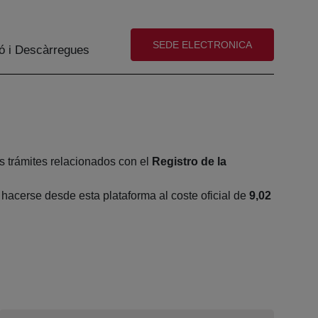
(abre en nueva ventana)
SEDE ELECTRONICA
ó i Descàrregues
s trámites relacionados con el
Registro de la
acerse desde esta plataforma al coste oficial de
9,02