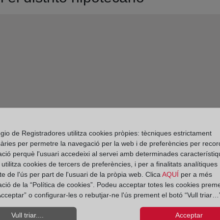
gio de Registradores utilitza cookies pròpies: tècniques estrictament
àries per permetre la navegació per la web i de preferències per recor
ació perquè l'usuari accedeixi al servei amb determinades característiq
tilitza cookies de tercers de preferències, i per a finalitats analítiques
e de l'ús per part de l'usuari de la pròpia web. Clica
AQUÍ
per a més
ació de la “Política de cookies”. Podeu acceptar totes les cookies preme
cceptar” o configurar-les o rebutjar-ne l'ús prement el botó “Vull triar…”
Vull triar....
Acceptar