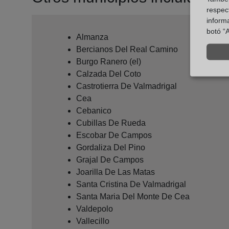
respect
inform
botó “A
Almanza
Bercianos Del Real Camino
Burgo Ranero (el)
Calzada Del Coto
Castrotierra De Valmadrigal
Cea
Cebanico
Cubillas De Rueda
Escobar De Campos
Gordaliza Del Pino
Grajal De Campos
Joarilla De Las Matas
Santa Cristina De Valmadrigal
Santa Maria Del Monte De Cea
Valdepolo
Vallecillo