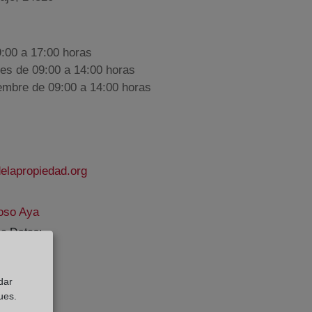
9:00 a 17:00 horas
nes de 09:00 a 14:00 horas
iembre de 09:00 a 14:00 horas
elapropiedad.org
oso Aya
e Datos:
dar
ues.