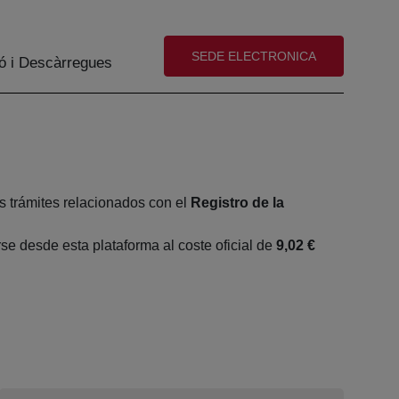
(abre en nueva ventana)
SEDE ELECTRONICA
ó i Descàrregues
s trámites relacionados con el
Registro de la
e desde esta plataforma al coste oficial de
9,02 €