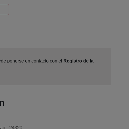
Ventana nueva
uede ponerse en contacto con el
Registro de la
ún
bajo, 24320