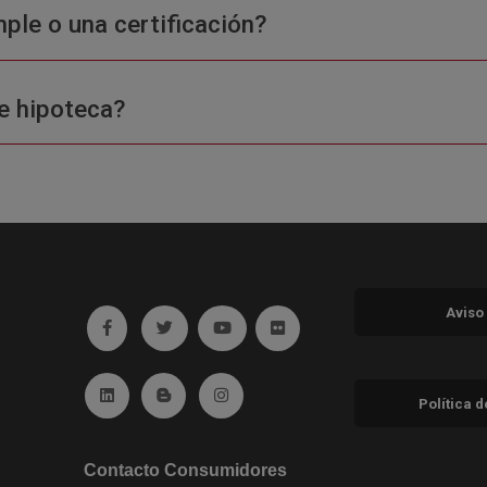
ple o una certificación?
e hipoteca?
Aviso
Ir a facebook (abre en ventana nueva)
Ir a twitter (abre en ventana nueva)
Ir a YouTube (abre en ventana nuev
Ir a Flickr (abre en ventana 
Ir a Linkedin (abre en ventana nueva)
Ir al Blog (abre en ventana nueva)
Ir a Instagram (abre en ventana nue
Política 
Contacto Consumidores