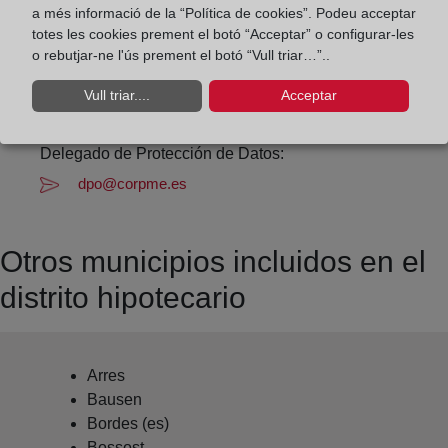
Datos de contacto:
a més informació de la “Política de cookies”. Podeu acceptar
(973) 64 00 89
totes les cookies prement el botó “Acceptar” o configurar-les
o rebutjar-ne l'ús prement el botó “Vull triar…”..
viella@registrodelapropiedad.org
Datos del Registrador:
Vull triar....
Acceptar
David Coll Pol
Delegado de Protección de Datos:
dpo@corpme.es
Otros municipios incluidos en el
distrito hipotecario
Arres
Bausen
Bordes (es)
Bossost