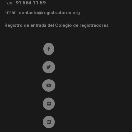
Fax:
91 564 11 59
Email:
contacto@registradores.org
Registro de entrada del Colegio de registradores
Ir a facebook (abre en ventana nueva)
Ir a twitter (abre en ventana nueva)
Ir a YouTube (abre en ventana nueva)
Ir a Flickr (abre en ventana nueva)
Ir a Linkedin (abre en ventana nueva)