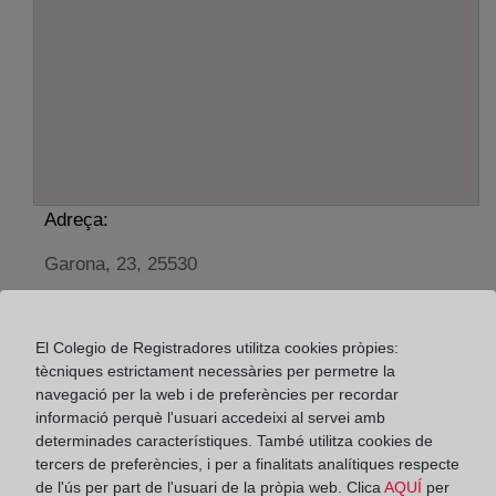
Adreça:
Garona, 23, 25530
Horario:
El Colegio de Registradores utilitza cookies pròpies:
De lunes a viernes de 09:00 a 17:00 horas
tècniques estrictament necessàries per permetre la
Agosto: De lunes a viernes de 09:00 a 14:00 horas
navegació per la web i de preferències per recordar
Los días 24 y 31 de diciembre de 09:00 a 14:00
informació perquè l'usuari accedeixi al servei amb
horas
determinades característiques. També utilitza cookies de
tercers de preferències, i per a finalitats analítiques respecte
de l'ús per part de l'usuari de la pròpia web. Clica
AQUÍ
per