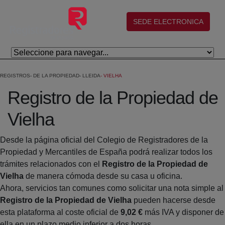
Salta al contingut principal
(abre en nueva ventana)
SEDE ELECTRONICA
REGISTROS
DE LA PROPIEDAD
LLEIDA
VIELHA
Registro de la Propiedad de
Vielha
Desde la página oficial del Colegio de Registradores de la
Propiedad y Mercantiles de España podrá realizar todos los
trámites relacionados con el
Registro de la Propiedad de
Vielha
de manera cómoda desde su casa u oficina.
Ahora, servicios tan comunes como solicitar una nota simple al
Registro de la Propiedad de Vielha
pueden hacerse desde
esta plataforma al coste oficial de
9,02 €
más IVA y disponer de
ella en un plazo medio inferior a dos horas.