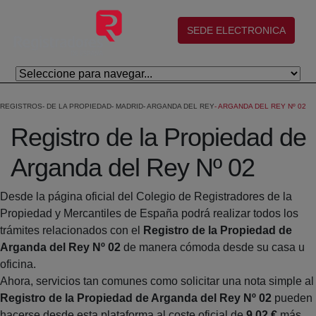
Salta al contingut principal
(abre en nueva ventana)
SEDE ELECTRONICA
REGISTROS
DE LA PROPIEDAD
MADRID
ARGANDA DEL REY
ARGANDA DEL REY Nº 02
Registro de la Propiedad de
Arganda del Rey Nº 02
Desde la página oficial del Colegio de Registradores de la
Propiedad y Mercantiles de España podrá realizar todos los
trámites relacionados con el
Registro de la Propiedad de
Arganda del Rey Nº 02
de manera cómoda desde su casa u
oficina.
Ahora, servicios tan comunes como solicitar una nota simple al
Registro de la Propiedad de Arganda del Rey Nº 02
pueden
hacerse desde esta plataforma al coste oficial de
9,02 €
más