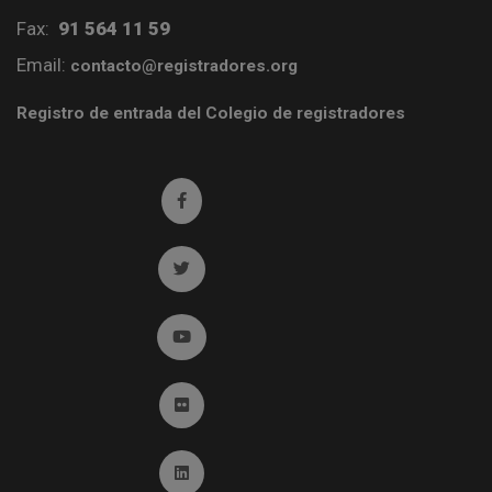
Fax:
91 564 11 59
Email:
contacto@registradores.org
Registro de entrada del Colegio de registradores
Ir a facebook (abre en ventana nueva)
Ir a twitter (abre en ventana nueva)
Ir a YouTube (abre en ventana nueva)
Ir a Flickr (abre en ventana nueva)
Ir a Linkedin (abre en ventana nueva)