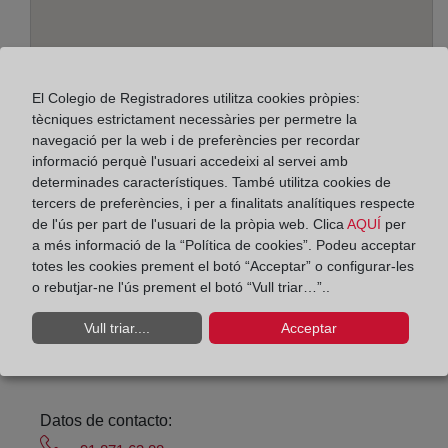
El Colegio de Registradores utilitza cookies pròpies:
tècniques estrictament necessàries per permetre la
navegació per la web i de preferències per recordar
informació perquè l'usuari accedeixi al servei amb
Adreça:
determinades característiques. També utilitza cookies de
tercers de preferències, i per a finalitats analítiques respecte
C/ Virgen del Pilar, 2-local bajo, 28500
de l'ús per part de l'usuari de la pròpia web. Clica
AQUÍ
per
a més informació de la “Política de cookies”. Podeu acceptar
Horario:
totes les cookies prement el botó “Acceptar” o configurar-les
o rebutjar-ne l'ús prement el botó “Vull triar…”..
De lunes a viernes de 09:00 a 17:00 horas
Agosto: De lunes a viernes de 09:00 a 14:00 horas
Vull triar....
Acceptar
Los días 24 y 31 de diciembre de 09:00 a 14:00
horas
Datos de contacto: