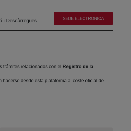
(abre en nueva ventana)
SEDE ELECTRONICA
ó i Descàrregues
s trámites relacionados con el
Registro de la
hacerse desde esta plataforma al coste oficial de