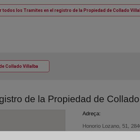
r todos los Tramites en el registro de la Propiedad de Collado Villa
Ventana nueva
 de Collado Villalba
gistro de la Propiedad de Collado 
Adreça:
Honorio Lozano, 51, 284
Horario: