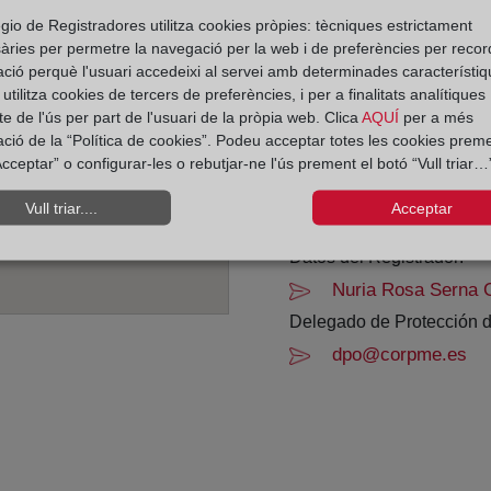
gio de Registradores utilitza cookies pròpies: tècniques estrictament
De lunes a viernes de 0
àries per permetre la navegació per la web i de preferències per recor
Agosto: De lunes a vier
ació perquè l'usuari accedeixi al servei amb determinades característiq
Los días 24 y 31 de dic
tilitza cookies de tercers de preferències, i per a finalitats analítiques
e de l'ús per part de l'usuari de la pròpia web. Clica
AQUÍ
per a més
ació de la “Política de cookies”. Podeu acceptar totes les cookies preme
Datos de contacto:
cceptar” o configurar-les o rebutjar-ne l'ús prement el botó “Vull triar…”
(91) 851 40 34
Vull triar....
Acceptar
collado-villalba@re
Datos del Registrador:
Nuria Rosa Serna
Delegado de Protección d
dpo@corpme.es