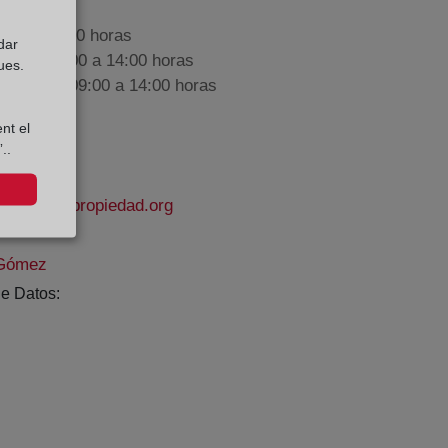
9:00 a 17:00 horas
dar
nes de 09:00 a 14:00 horas
ues.
iembre de 09:00 a 14:00 horas
nt el
..
gistrodelapropiedad.org
 Gómez
e Datos: