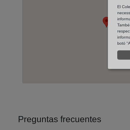
El Cole
necess
inform
També u
respect
inform
botó “A
Preguntas frecuentes