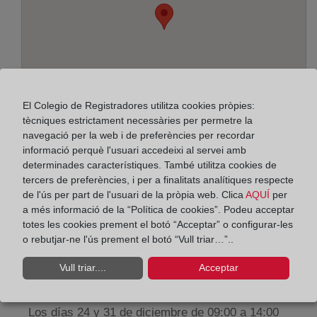
El Colegio de Registradores utilitza cookies pròpies:
tècniques estrictament necessàries per permetre la
navegació per la web i de preferències per recordar
informació perquè l'usuari accedeixi al servei amb
determinades característiques. També utilitza cookies de
Adreça:
tercers de preferències, i per a finalitats analítiques respecte
de l'ús per part de l'usuari de la pròpia web. Clica
AQUÍ
per
Pza. de la Constitución, 2 - Oficina 2 - planta 1ª,
a més informació de la “Política de cookies”. Podeu acceptar
28944
totes les cookies prement el botó “Acceptar” o configurar-les
o rebutjar-ne l'ús prement el botó “Vull triar…”..
Horario:
Vull triar....
Acceptar
De lunes a viernes de 09:00 a 17:00 horas
Agosto: De lunes a viernes de 09:00 a 14:00 horas
Los días 24 y 31 de diciembre de 09:00 a 14:00