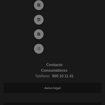
Ir a Flickr (abre en ventana nueva)
Ir a Linkedin (abre en ventana nueva)
Ir al Blog (abre en ventana nueva)
Ir a Instagram (abre en ventana nueva)
Contacto
Consumidores
Teléfono:
900 10 11 41
Aviso legal