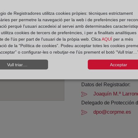
Horario:
gio de Registradores utilitza cookies pròpies: tècniques estrictament
àries per permetre la navegació per la web i de preferències per recor
De lunes a viernes de 0
ació perquè l'usuari accedeixi al servei amb determinades característiq
Agosto: De lunes a vier
tilitza cookies de tercers de preferències, i per a finalitats analítiques
Los días 24 y 31 de dic
e de l'ús per part de l'usuari de la pròpia web. Clica
AQUÍ
per a més
ació de la “Política de cookies”. Podeu acceptar totes les cookies preme
cceptar” o configurar-les o rebutjar-ne l'ús prement el botó “Vull triar…”
Datos de contacto:
(95) 256 22 00
Vull triar....
Acceptar
benalmadena2@regi
Datos del Registrador:
Joaquín M.ª Larron
Delegado de Protección d
dpo@corpme.es