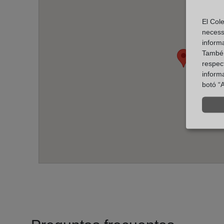
El Cole
necess
inform
També u
respect
inform
botó “A