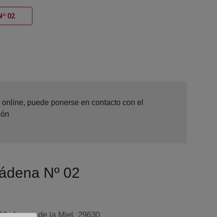
Ventana nueva
Nº 02
a online, puede ponerse en contacto con el
ión
mádena Nº 02
19. Arroyo de la Miel, 29630