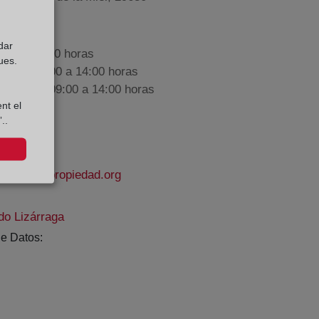
dar
9:00 a 17:00 horas
ues.
nes de 09:00 a 14:00 horas
iembre de 09:00 a 14:00 horas
nt el
..
strodelapropiedad.org
do Lizárraga
e Datos: