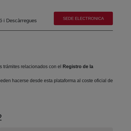
(abre en nueva ventana)
SEDE ELECTRONICA
ó i Descàrregues
s trámites relacionados con el
Registro de la
eden hacerse desde esta plataforma al coste oficial de
2