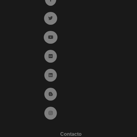
Ir a twitter (abre en ventana nueva)
Ir a YouTube (abre en ventana nueva)
Ir a Flickr (abre en ventana nueva)
Ir a Linkedin (abre en ventana nueva)
Ir al Blog (abre en ventana nueva)
Ir a Instagram (abre en ventana nueva)
Contacto