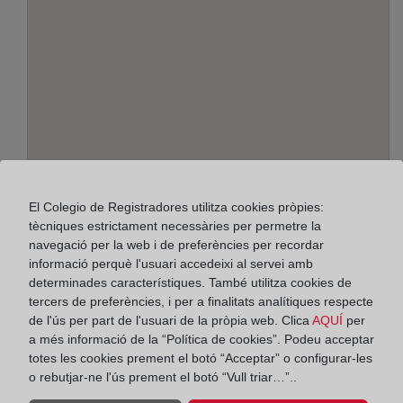
Adreça:
El Colegio de Registradores utilitza cookies pròpies:
Dr. Álvarez Leyva, Edif.Pasaje, 29691
tècniques estrictament necessàries per permetre la
navegació per la web i de preferències per recordar
Horario:
informació perquè l'usuari accedeixi al servei amb
determinades característiques. També utilitza cookies de
De lunes a viernes de 09:00 a 17:00 horas
tercers de preferències, i per a finalitats analítiques respecte
Agosto: De lunes a viernes de 09:00 a 14:00 horas
de l'ús per part de l'usuari de la pròpia web. Clica
AQUÍ
per
Los días 24 y 31 de diciembre de 09:00 a 14:00
a més informació de la “Política de cookies”. Podeu acceptar
horas
totes les cookies prement el botó “Acceptar” o configurar-les
o rebutjar-ne l'ús prement el botó “Vull triar…”..