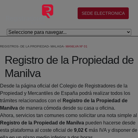
Salta al contingut principal
(abre en nueva ventana)
SEDE ELECTRONICA
REGISTROS
DE LA PROPIEDAD
MALAGA
MANILVA Nº 01
Registro de la Propiedad de
Manilva
Desde la página oficial del Colegio de Registradores de la
Propiedad y Mercantiles de España podrá realizar todos los
trámites relacionados con el
Registro de la Propiedad de
Manilva
de manera cómoda desde su casa u oficina.
Ahora, servicios tan comunes como solicitar una nota simple al
Registro de la Propiedad de Manilva
pueden hacerse desde
esta plataforma al coste oficial de
9,02 €
más IVA y disponer de
ella en un plazo medio inferior a dos horas.