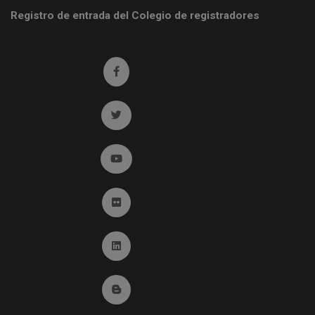
Registro de entrada del Colegio de registradores
Ir a facebook (abre en ventana nueva)
Ir a twitter (abre en ventana nueva)
Ir a YouTube (abre en ventana nueva)
Ir a Flickr (abre en ventana nueva)
Ir a Linkedin (abre en ventana nueva)
Ir al Blog (abre en ventana nueva)