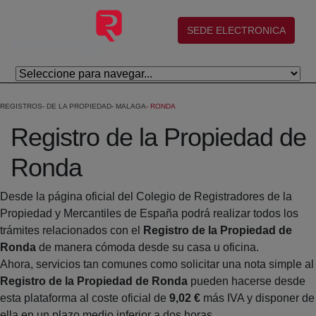
Salta al contingut principal
(abre en nueva ventana)
SEDE ELECTRONICA
REGISTROS
DE LA PROPIEDAD
MALAGA
RONDA
Registro de la Propiedad de
Ronda
Desde la página oficial del Colegio de Registradores de la
Propiedad y Mercantiles de España podrá realizar todos los
trámites relacionados con el
Registro de la Propiedad de
Ronda
de manera cómoda desde su casa u oficina.
Ahora, servicios tan comunes como solicitar una nota simple al
Registro de la Propiedad de Ronda
pueden hacerse desde
esta plataforma al coste oficial de
9,02 €
más IVA y disponer de
ella en un plazo medio inferior a dos horas.