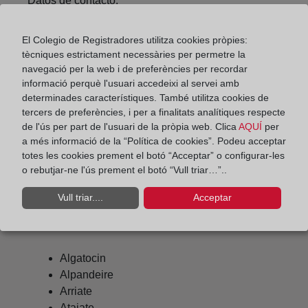
Datos de contacto:
(95) 287 15 34
El Colegio de Registradores utilitza cookies pròpies:
ronda@registrodelapropiedad.org
tècniques estrictament necessàries per permetre la
Datos del Registrador:
navegació per la web i de preferències per recordar
informació perquè l'usuari accedeixi al servei amb
Luis Antonio Martín Hernández
determinades característiques. També utilitza cookies de
Delegado de Protección de Datos:
tercers de preferències, i per a finalitats analítiques respecte
dpo@corpme.es
de l'ús per part de l'usuari de la pròpia web. Clica
AQUÍ
per
a més informació de la “Política de cookies”. Podeu acceptar
totes les cookies prement el botó “Acceptar” o configurar-les
o rebutjar-ne l'ús prement el botó “Vull triar…”..
Otros municipios incluidos en el
Vull triar....
Acceptar
distrito hipotecario
Algatocin
Alpandeire
Arriate
Atajate