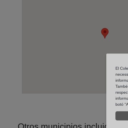
El Cole
necess
inform
També u
respect
inform
botó “A
Otros municipios incluidos en 