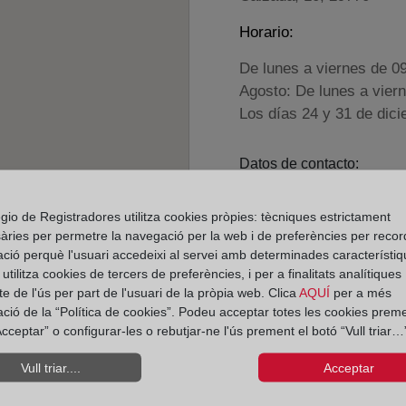
Horario:
De lunes a viernes de 0
Agosto: De lunes a vier
Los días 24 y 31 de dic
Datos de contacto:
(95) 253 80 53
gio de Registradores utilitza cookies pròpies: tècniques estrictament
torrox@registrodel
àries per permetre la navegació per la web i de preferències per recor
Datos del Registrador:
ació perquè l'usuari accedeixi al servei amb determinades característiq
tilitza cookies de tercers de preferències, i per a finalitats analítiques
M.ª Paz Arnal Mor
e de l'ús per part de l'usuari de la pròpia web. Clica
AQUÍ
per a més
Delegado de Protección d
ació de la “Política de cookies”. Podeu acceptar totes les cookies preme
dpo@corpme.es
cceptar” o configurar-les o rebutjar-ne l'ús prement el botó “Vull triar…”
Vull triar....
Acceptar
el distrito hipotecario