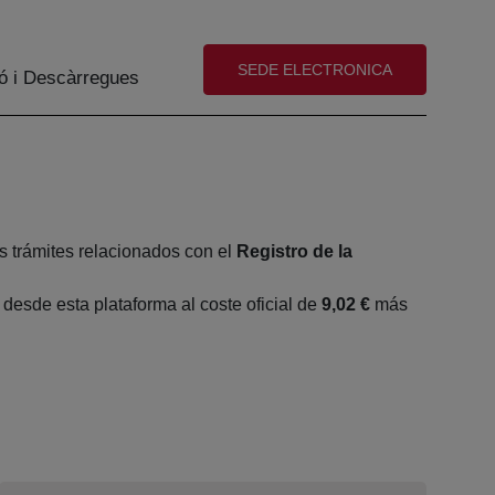
(abre en nueva ventana)
SEDE ELECTRONICA
ó i Descàrregues
s trámites relacionados con el
Registro de la
esde esta plataforma al coste oficial de
9,02 €
más