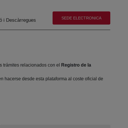
(abre en nueva ventana)
SEDE ELECTRONICA
ó i Descàrregues
s trámites relacionados con el
Registro de la
 hacerse desde esta plataforma al coste oficial de