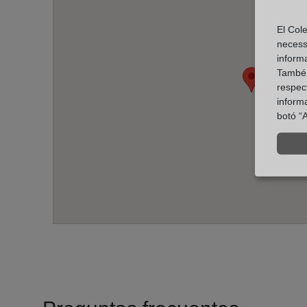
El Cole
necess
inform
També u
respect
inform
botó “A