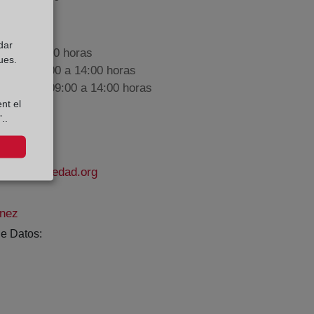
dar
9:00 a 17:00 horas
ues.
nes de 09:00 a 14:00 horas
iembre de 09:00 a 14:00 horas
nt el
..
odelapropiedad.org
ínez
e Datos: