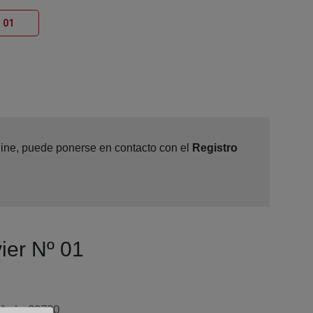
Ventana nueva
 01
nline, puede ponerse en contacto con el
Registro
ier Nº 01
ª pl., 30730