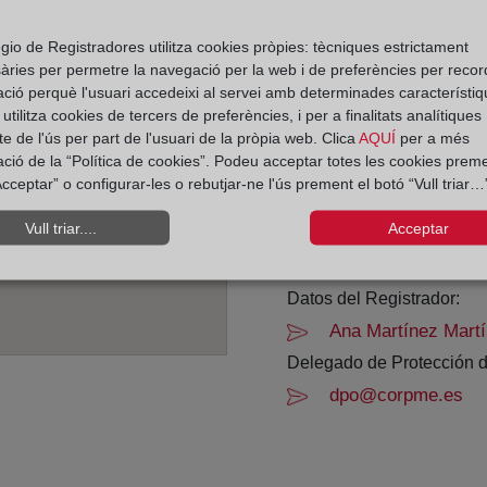
Horario:
gio de Registradores utilitza cookies pròpies: tècniques estrictament
àries per permetre la navegació per la web i de preferències per recor
De lunes a viernes de 0
ació perquè l'usuari accedeixi al servei amb determinades característiq
Agosto: De lunes a vier
tilitza cookies de tercers de preferències, i per a finalitats analítiques
Los días 24 y 31 de dic
e de l'ús per part de l'usuari de la pròpia web. Clica
AQUÍ
per a més
ació de la “Política de cookies”. Podeu acceptar totes les cookies preme
cceptar” o configurar-les o rebutjar-ne l'ús prement el botó “Vull triar…”
Datos de contacto:
(968) 19 01 17
Vull triar....
Acceptar
sanjavier1@registr
Datos del Registrador:
Ana Martínez Mart
Delegado de Protección d
dpo@corpme.es