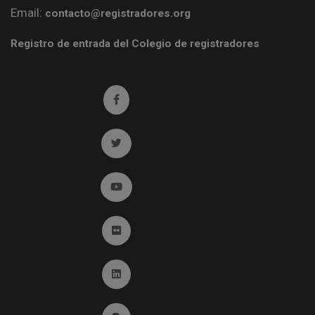
Email:
contacto@registradores.org
Registro de entrada del Colegio de registradores
Ir a facebook (abre en ventana nueva)
Ir a twitter (abre en ventana nueva)
Ir a YouTube (abre en ventana nueva)
Ir a Flickr (abre en ventana nueva)
Ir a Linkedin (abre en ventana nueva)