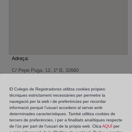
Adreça:
C/ Pepe Puga, 12, 1º B, 32660
Horario:
El Colegio de Registradores utilitza cookies pròpies:
De lunes a viernes de 09:00 a 17:00 horas
tècniques estrictament necessàries per permetre la
Agosto: De lunes a viernes de 09:00 a 14:00 horas
navegació per la web i de preferències per recordar
informació perquè l'usuari accedeixi al servei amb
Los días 24 y 31 de diciembre de 09:00 a 14:00
determinades característiques. També utilitza cookies de
horas
tercers de preferències, i per a finalitats analítiques respecte
de l'ús per part de l'usuari de la pròpia web. Clica
AQUÍ
per