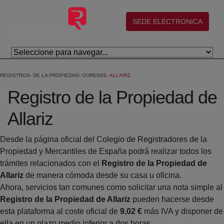
Salta al contingut principal
(abre en nueva ventana)
SEDE ELECTRONICA
REGISTROS
DE LA PROPIEDAD
OURENSE
ALLARIZ
Registro de la Propiedad de
Allariz
Desde la página oficial del Colegio de Registradores de la
Propiedad y Mercantiles de España podrá realizar todos los
trámites relacionados con el
Registro de la Propiedad de
Allariz
de manera cómoda desde su casa u oficina.
Ahora, servicios tan comunes como solicitar una nota simple al
Registro de la Propiedad de Allariz
pueden hacerse desde
esta plataforma al coste oficial de
9,02 €
más IVA y disponer de
ella en un plazo medio inferior a dos horas.