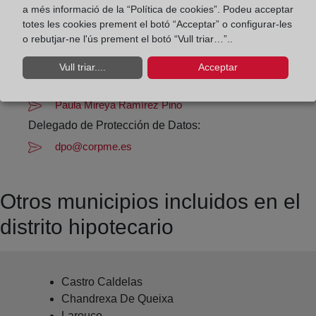
a més informació de la “Política de cookies”. Podeu acceptar
Datos de contacto:
totes les cookies prement el botó “Acceptar” o configurar-les
(988) 33 01 63
o rebutjar-ne l'ús prement el botó “Vull triar…”..
puebladetrives@registrodelapropiedad.org
Vull triar....
Acceptar
Datos del Registrador:
Paula Mireya Ramírez Pino
Delegado de Protección de Datos:
dpo@corpme.es
Otros municipios incluidos en el
distrito hipotecario
Castro Caldelas
Chandrexa De Queixa
Larouco