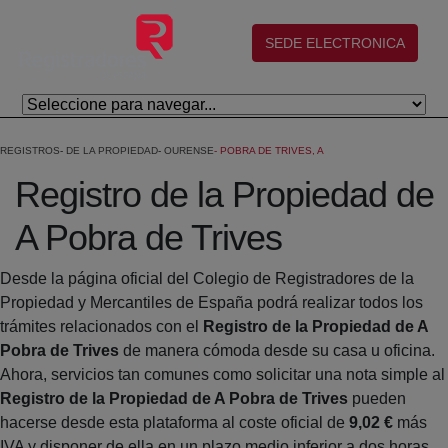
Salta al contingut principal
(abre en nueva ventana)
SEDE ELECTRONICA
REGISTROS
DE LA PROPIEDAD
OURENSE
POBRA DE TRIVES, A
Registro de la Propiedad de
A Pobra de Trives
Desde la página oficial del Colegio de Registradores de la
Propiedad y Mercantiles de España podrá realizar todos los
trámites relacionados con el
Registro de la Propiedad de A
Pobra de Trives
de manera cómoda desde su casa u oficina.
Ahora, servicios tan comunes como solicitar una nota simple al
Registro de la Propiedad de A Pobra de Trives
pueden
hacerse desde esta plataforma al coste oficial de
9,02 €
más
IVA y disponer de ella en un plazo medio inferior a dos horas.