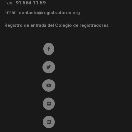
Fax:
91 564 11 59
Email:
contacto@registradores.org
Registro de entrada del Colegio de registradores
Ir a facebook (abre en ventana nueva)
Ir a twitter (abre en ventana nueva)
Ir a YouTube (abre en ventana nueva)
Ir a Flickr (abre en ventana nueva)
Ir a Linkedin (abre en ventana nueva)