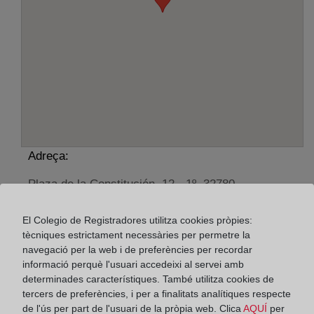
Adreça:
Plaza de la Constitución, 12 - 1º, 32780
Horario:
El Colegio de Registradores utilitza cookies pròpies:
tècniques estrictament necessàries per permetre la
De lunes a viernes de 09:00 a 17:00 horas
navegació per la web i de preferències per recordar
Agosto: De lunes a viernes de 09:00 a 14:00 horas
informació perquè l'usuari accedeixi al servei amb
Los días 24 y 31 de diciembre de 09:00 a 14:00
determinades característiques. També utilitza cookies de
horas
tercers de preferències, i per a finalitats analítiques respecte
de l'ús per part de l'usuari de la pròpia web. Clica
AQUÍ
per