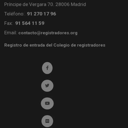
Príncipe de Vergara 70. 28006 Madrid
Teléfono:
91 270 17 96
Fax:
91 564 11 59
Email:
contacto@registradores.org
Registro de entrada del Colegio de registradores
Ir a facebook (abre en ventana nueva)
Ir a twitter (abre en ventana nueva)
Ir a YouTube (abre en ventana nueva)
Ir a Flickr (abre en ventana nueva)