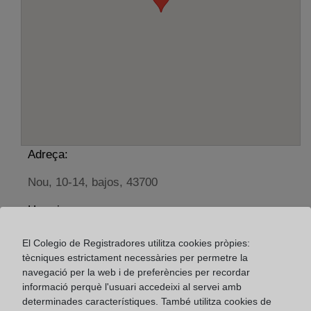
Adreça:
Nou, 10-14, bajos, 43700
Horario:
De lunes a viernes de 09:00 a 17:00 horas
El Colegio de Registradores utilitza cookies pròpies:
Agosto: De lunes a viernes de 09:00 a 14:00 horas
tècniques estrictament necessàries per permetre la
Los días 24 y 31 de diciembre de 09:00 a 14:00
navegació per la web i de preferències per recordar
informació perquè l'usuari accedeixi al servei amb
horas
determinades característiques. També utilitza cookies de