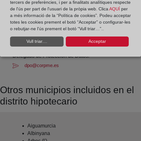
tercers de preferències, i per a finalitats analítiques respecte
Datos de contacto:
de l'ús per part de l'usuari de la pròpia web. Clica
AQUÍ
per
a més informació de la “Política de cookies”. Podeu acceptar
(977) 66 54 07
totes les cookies prement el botó “Acceptar” o configurar-les
vendrell1@registrodelapropiedad.org
o rebutjar-ne l'ús prement el botó “Vull triar…”..
Datos del Registrador:
Vull triar....
Acceptar
Patricia Pastor Nicolás
Delegado de Protección de Datos:
dpo@corpme.es
Otros municipios incluidos en el
distrito hipotecario
Aiguamurcia
Albinyana
Arboc (l')