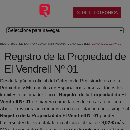
Salta al contingut principal
(abre en nueva ventana)
SEDE ELECTRONICA
REGISTROS
DE LA PROPIEDAD
TARRAGONA
VENDRELL (EL)
VENDRELL, EL Nº 01
Registro de la Propiedad de
El Vendrell Nº 01
Desde la página oficial del Colegio de Registradores de la
Propiedad y Mercantiles de España podrá realizar todos los
trámites relacionados con el
Registro de la Propiedad de El
Vendrell Nº 01
de manera cómoda desde su casa u oficina.
Ahora, servicios tan comunes como solicitar una nota simple al
Registro de la Propiedad de El Vendrell Nº 01
pueden
hacerse desde esta plataforma al coste oficial de
9,02 €
más
IVA y disponer de ella en un plazo medio inferior a dos horas.