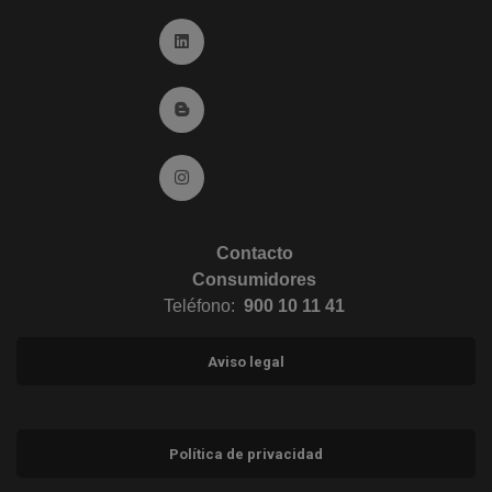
Ir a Linkedin (abre en ventana nueva)
Ir al Blog (abre en ventana nueva)
Ir a Instagram (abre en ventana nueva)
Contacto
Consumidores
Teléfono:
900 10 11 41
Aviso legal
Política de privacidad