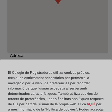
Adreça:
Avenida Riera de la Bisbal, 88-92, bajos, 43700
El Colegio de Registradores utilitza cookies pròpies:
Horario:
tècniques estrictament necessàries per permetre la
navegació per la web i de preferències per recordar
De lunes a viernes de 09:00 a 17:00 horas
informació perquè l'usuari accedeixi al servei amb
Agosto: De lunes a viernes de 09:00 a 14:00 horas
determinades característiques. També utilitza cookies de
Los días 24 y 31 de diciembre de 09:00 a 14:00
tercers de preferències, i per a finalitats analítiques respecte
horas
de l'ús per part de l'usuari de la pròpia web. Clica
AQUÍ
per
a més informació de la “Política de cookies”. Podeu acceptar