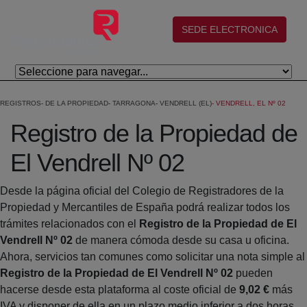
Salta al contingut principal
(abre en nueva ventana)
SEDE ELECTRONICA
REGISTROS
DE LA PROPIEDAD
TARRAGONA
VENDRELL (EL)
VENDRELL, EL Nº 02
Registro de la Propiedad de
El Vendrell Nº 02
Desde la página oficial del Colegio de Registradores de la
Propiedad y Mercantiles de España podrá realizar todos los
trámites relacionados con el
Registro de la Propiedad de El
Vendrell Nº 02
de manera cómoda desde su casa u oficina.
Ahora, servicios tan comunes como solicitar una nota simple al
Registro de la Propiedad de El Vendrell Nº 02
pueden
hacerse desde esta plataforma al coste oficial de
9,02 €
más
IVA y disponer de ella en un plazo medio inferior a dos horas.