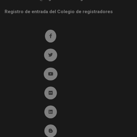
Registro de entrada del Colegio de registradores
Ir a facebook (abre en ventana nueva)
Ir a twitter (abre en ventana nueva)
Ir a YouTube (abre en ventana nueva)
Ir a Flickr (abre en ventana nueva)
Ir a Linkedin (abre en ventana nueva)
Ir al Blog (abre en ventana nueva)