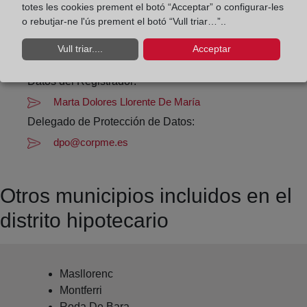
totes les cookies prement el botó “Acceptar” o configurar-les
Datos de contacto:
o rebutjar-ne l'ús prement el botó “Vull triar…”..
(977) 66 01 90
Vull triar....
Acceptar
vendrell2@registrodelapropiedad.org
Datos del Registrador:
Marta Dolores Llorente De María
Delegado de Protección de Datos:
dpo@corpme.es
Otros municipios incluidos en el
distrito hipotecario
Masllorenc
Montferri
Roda De Bara