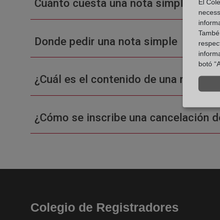
Cuánto cuesta una nota simple en un
El Cole
necess
inform
També u
Donde pedir una nota simple
respect
inform
botó “A
¿Cuál es el contenido de una nota sim
¿Cómo se inscribe una cancelación d
Colegio de Registradores