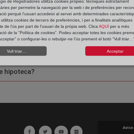
 Registro de la Propiedad
gio de Registradores utilitza cookies pròpies: tècniques estrictament
àries per permetre la navegació per la web i de preferències per recor
ació perquè l'usuari accedeixi al servei amb determinades característiq
tilitza cookies de tercers de preferències, i per a finalitats analítiques
e de l'ús per part de l'usuari de la pròpia web. Clica
AQUÍ
per a més
ació de la “Política de cookies”. Podeu acceptar totes les cookies preme
cceptar” o configurar-les o rebutjar-ne l'ús prement el botó “Vull triar…”
ple o una certificación?
Vull triar....
Acceptar
e hipoteca?
Aviso
Ir a facebook (abre en ventana nueva)
Ir a twitter (abre en ventana nueva)
Ir a YouTube (abre en ventana nuev
Ir a Flickr (abre en ventana 