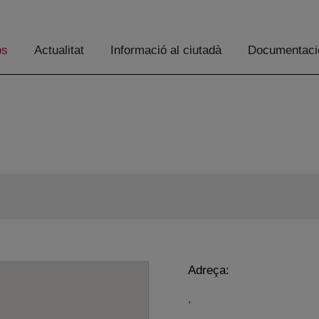
os
Actualitat
Informació al ciutadà
Documentaci
Adreça:
,