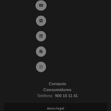
Ir a YouTube (abre en ventana nueva)
Ir a Flickr (abre en ventana nueva)
Ir a Linkedin (abre en ventana nueva)
Ir al Blog (abre en ventana nueva)
Ir a Instagram (abre en ventana nueva)
Contacto
Consumidores
Teléfono:
900 10 11 41
Aviso legal