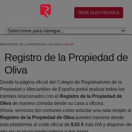
Salta al contingut principal
(abre en nueva ventana)
SEDE ELECTRONICA
REGISTROS
DE LA PROPIEDAD
VALENCIA
OLIVA
Registro de la Propiedad de
Oliva
Desde la página oficial del Colegio de Registradores de la
Propiedad y Mercantiles de España podrá realizar todos los
trámites relacionados con el
Registro de la Propiedad de
Oliva
de manera cómoda desde su casa u oficina.
Ahora, servicios tan comunes como solicitar una nota simple al
Registro de la Propiedad de Oliva
pueden hacerse desde
esta plataforma al coste oficial de
9,02 €
más IVA y disponer de
ella en un plazo medio inferior a dos horas.