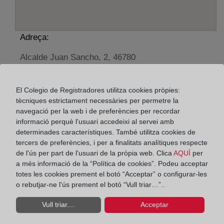
Adreça:
Alcalde Juan Sancho, 2, 46780
Horario:
El Colegio de Registradores utilitza cookies pròpies:
De lunes a viernes de 09:00 a 17:00 horas
tècniques estrictament necessàries per permetre la
Agosto: De lunes a viernes de 09:00 a 14:00 horas
navegació per la web i de preferències per recordar
Los días 24 y 31 de diciembre de 09:00 a 14:00
informació perquè l'usuari accedeixi al servei amb
determinades característiques. També utilitza cookies de
horas
tercers de preferències, i per a finalitats analítiques respecte
de l'ús per part de l'usuari de la pròpia web. Clica
AQUÍ
per
Datos de contacto:
a més informació de la “Política de cookies”. Podeu acceptar
totes les cookies prement el botó “Acceptar” o configurar-les
96 285 88 13
o rebutjar-ne l'ús prement el botó “Vull triar…”..
oliva@registrodelapropiedad.org
Vull triar....
Acceptar
Datos del Registrador: