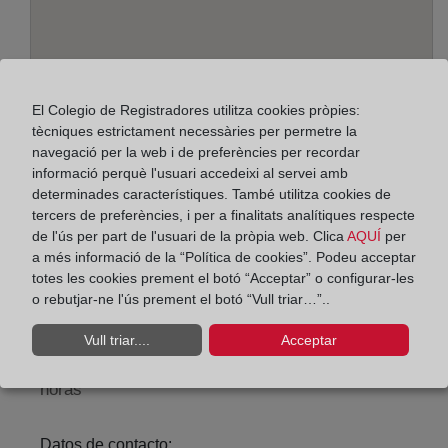
El Colegio de Registradores utilitza cookies pròpies:
tècniques estrictament necessàries per permetre la
navegació per la web i de preferències per recordar
informació perquè l'usuari accedeixi al servei amb
Adreça:
determinades característiques. També utilitza cookies de
tercers de preferències, i per a finalitats analítiques respecte
Valencia, 14, 46760
de l'ús per part de l'usuari de la pròpia web. Clica
AQUÍ
per
a més informació de la “Política de cookies”. Podeu acceptar
Horario:
totes les cookies prement el botó “Acceptar” o configurar-les
o rebutjar-ne l'ús prement el botó “Vull triar…”..
De lunes a viernes de 09:00 a 17:00 horas
Agosto: De lunes a viernes de 09:00 a 14:00 horas
Vull triar....
Acceptar
Los días 24 y 31 de diciembre de 09:00 a 14:00
horas
Datos de contacto: