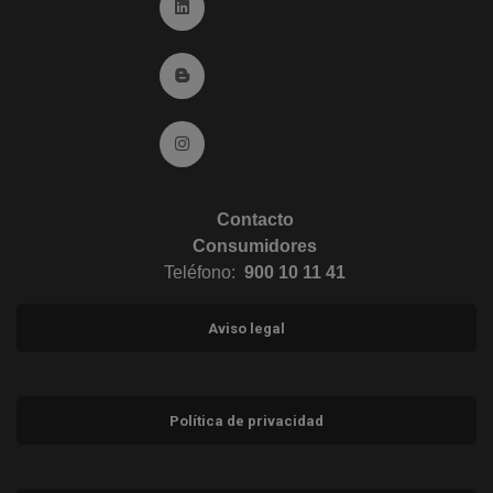
Ir a Linkedin (abre en ventana nueva)
Ir al Blog (abre en ventana nueva)
Ir a Instagram (abre en ventana nueva)
Contacto
Consumidores
Teléfono:
900 10 11 41
Aviso legal
Política de privacidad