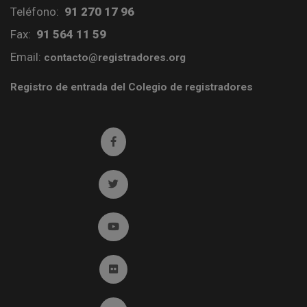
Teléfono:
91 270 17 96
Fax:
91 564 11 59
Email:
contacto@registradores.org
Registro de entrada del Colegio de registradores
Ir a facebook (abre en ventana nueva)
Ir a twitter (abre en ventana nueva)
Ir a YouTube (abre en ventana nueva)
Ir a Flickr (abre en ventana nueva)