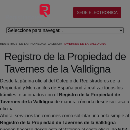
Salta al contingut principal
(abre en nueva ventana)
SEDE ELECTRONICA
REGISTROS
DE LA PROPIEDAD
VALENCIA
TAVERNES DE LA VALLDIGNA
Registro de la Propiedad de
Tavernes de la Valldigna
Desde la página oficial del Colegio de Registradores de la
Propiedad y Mercantiles de España podrá realizar todos los
trámites relacionados con el
Registro de la Propiedad de
Tavernes de la Valldigna
de manera cómoda desde su casa u
oficina.
Ahora, servicios tan comunes como solicitar una nota simple al
Registro de la Propiedad de Tavernes de la Valldigna
pueden hacerse desde esta plataforma al coste oficial de
9,02