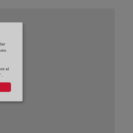
dar
ues.
nt el
..