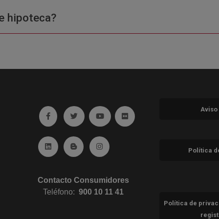
e hipoteca?
Aviso
Ir a facebook (abre en ventana nueva)
Ir a twitter (abre en ventana nueva)
Ir a YouTube (abre en ventana nuev
Ir a Flickr (abre en ventana 
Ir a Linkedin (abre en ventana nueva)
Ir al Blog (abre en ventana nueva)
Ir a Instagram (abre en ventana nue
Política 
Contacto Consumidores
Teléfono:
900 10 11 41
Política de priva
regis