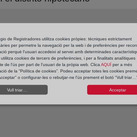
gio de Registradores utilitza cookies pròpies: tècniques estrictament
àries per permetre la navegació per la web i de preferències per recor
ació perquè l'usuari accedeixi al servei amb determinades característiq
tilitza cookies de tercers de preferències, i per a finalitats analítiques
e de l'ús per part de l'usuari de la pròpia web. Clica
AQUÍ
per a més
ació de la “Política de cookies”. Podeu acceptar totes les cookies preme
cceptar” o configurar-les o rebutjar-ne l'ús prement el botó “Vull triar…”
Vull triar....
Acceptar