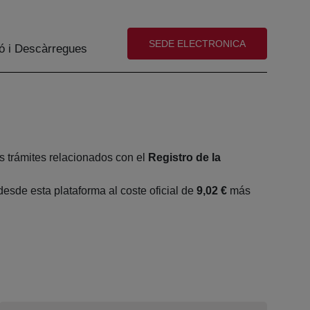
(abre en nueva ventana)
SEDE ELECTRONICA
ó i Descàrregues
s trámites relacionados con el
Registro de la
sde esta plataforma al coste oficial de
9,02 €
más