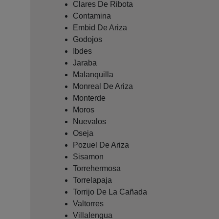
Clares De Ribota
Contamina
Embid De Ariza
Godojos
Ibdes
Jaraba
Malanquilla
Monreal De Ariza
Monterde
Moros
Nuevalos
Oseja
Pozuel De Ariza
Sisamon
Torrehermosa
Torrelapaja
Torrijo De La Cañada
Valtorres
Villalengua