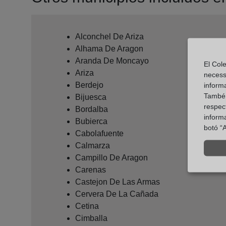
Alconchel De Ariza
Alhama De Aragon
Aranda De Moncayo
El Cole
Ariza
necess
Berdejo
inform
També u
Bijuesca
respect
Bordalba
inform
Bubierca
botó “A
Cabolafuente
Calmarza
Campillo De Aragon
Carenas
Castejon De Las Armas
Cervera De La Cañada
Cetina
Cimballa