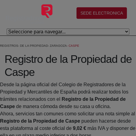
Salta al contingut principal
(abre en nueva ventana)
SEDE ELECTRONICA
REGISTROS
DE LA PROPIEDAD
ZARAGOZA
CASPE
Registro de la Propiedad de
Caspe
Desde la página oficial del Colegio de Registradores de la
Propiedad y Mercantiles de España podrá realizar todos los
trámites relacionados con el
Registro de la Propiedad de
Caspe
de manera cómoda desde su casa u oficina.
Ahora, servicios tan comunes como solicitar una nota simple al
Registro de la Propiedad de Caspe
pueden hacerse desde
esta plataforma al coste oficial de
9,02 €
más IVA y disponer de
ella en un plazo medio inferior a dos horas.