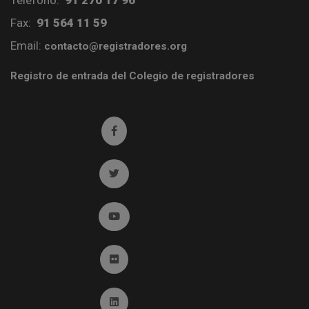
Teléfono:
91 270 17 96
Fax:
91 564 11 59
Email:
contacto@registradores.org
Registro de entrada del Colegio de registradores
Ir a facebook (abre en ventana nueva)
Ir a twitter (abre en ventana nueva)
Ir a YouTube (abre en ventana nueva)
Ir a Flickr (abre en ventana nueva)
Ir a Linkedin (abre en ventana nueva)