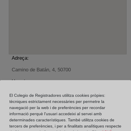
Adreça:
Camino de Batán, 4, 50700
Horario:
De lunes a viernes de 09:00 a 17:00 horas
El Colegio de Registradores utilitza cookies pròpies:
Agosto: De lunes a viernes de 09:00 a 14:00 horas
tècniques estrictament necessàries per permetre la
Los días 24 y 31 de diciembre de 09:00 a 14:00
navegació per la web i de preferències per recordar
informació perquè l'usuari accedeixi al servei amb
horas
determinades característiques. També utilitza cookies de
tercers de preferències, i per a finalitats analítiques respecte