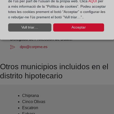
Datos de contacto:
de l'ús per part de l'usuari de la pròpia web. Clica
AQUÍ
per
a més informació de la “Política de cookies”. Podeu acceptar
(976) 63 02 36
totes les cookies prement el botó “Acceptar” o configurar-les
caspe@registrodelapropiedad.org
o rebutjar-ne l'ús prement el botó “Vull triar…”..
Datos del Registrador:
Vull triar....
Acceptar
Jorge Lacasa Roque
Delegado de Protección de Datos:
dpo@corpme.es
Otros municipios incluidos en el
distrito hipotecario
Chiprana
Cinco Olivas
Escatron
Fabara