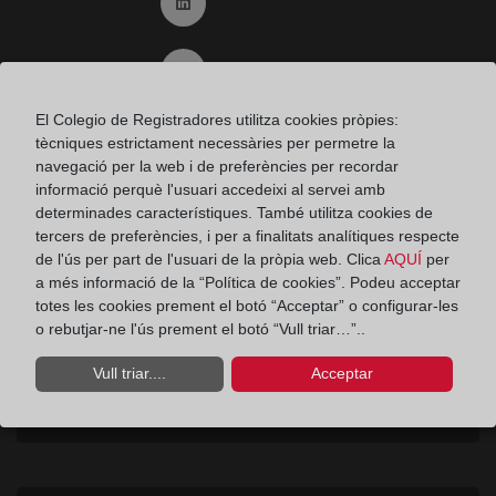
Ir a Linkedin (abre en ventana nueva)
Ir al Blog (abre en ventana nueva)
El Colegio de Registradores utilitza cookies pròpies:
Ir a Instagram (abre en ventana nueva)
tècniques estrictament necessàries per permetre la
navegació per la web i de preferències per recordar
informació perquè l'usuari accedeixi al servei amb
determinades característiques. També utilitza cookies de
Contacto
tercers de preferències, i per a finalitats analítiques respecte
Consumidores
de l'ús per part de l'usuari de la pròpia web. Clica
AQUÍ
per
Teléfono:
900 10 11 41
a més informació de la “Política de cookies”. Podeu acceptar
totes les cookies prement el botó “Acceptar” o configurar-les
Aviso legal
o rebutjar-ne l'ús prement el botó “Vull triar…”..
Vull triar....
Acceptar
Política de privacidad