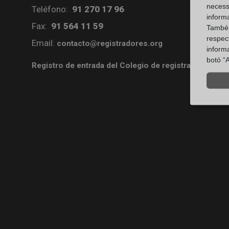
necess
Teléfono:
91 270 17 96
inform
Fax:
91 564 11 59
També u
respect
Email:
contacto@registradores.org
inform
botó “A
Registro de entrada del Colegio de registradores