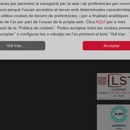
àries per permetre la navegació per la web i de preferències per recor
Ir a Linkedin (abre en ventana nueva)
Ir al Blog (abre en ventana nueva)
Ir a Instagram (abre en ventana nue
ació perquè l'usuari accedeixi al servei amb determinades característiq
Política 
tilitza cookies de tercers de preferències, i per a finalitats analítiques
e de l'ús per part de l'usuari de la pròpia web. Clica
AQUÍ
per a més
ació de la “Política de cookies”. Podeu acceptar totes les cookies preme
Contacto Consumidores
cceptar” o configurar-les o rebutjar-ne l'ús prement el botó “Vull triar…”
Teléfono:
900 10 11 41
Política de priva
Vull triar....
Acceptar
regis