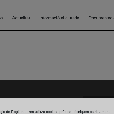
os
Actualitat
Informació al ciutadà
Documentaci
Aviso
Ir a facebook (abre en ventana nueva)
Ir a twitter (abre en ventana nueva)
Ir a YouTube (abre en ventana nuev
Ir a Flickr (abre en ventana 
gio de Registradores utilitza cookies pròpies: tècniques estrictament