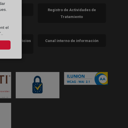
dar
va)
ues.
de cookies
Registro de Actividades de
Tratamiento
nt el
..
cidad de servicios
Canal interno de información
trales