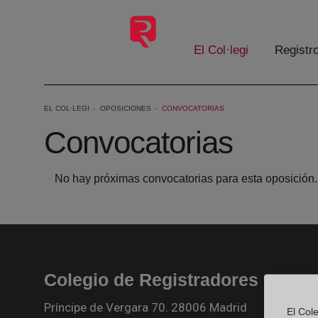
Salta al contingut principal
El Col·legi
Registr
EL COL·LEGI
OPOSICIONES
CONVOCATORIAS
Convocatorias
No hay próximas convocatorias para esta oposición.
Colegio de Registradores
Príncipe de Vergara 70. 28006 Madrid
El Cole