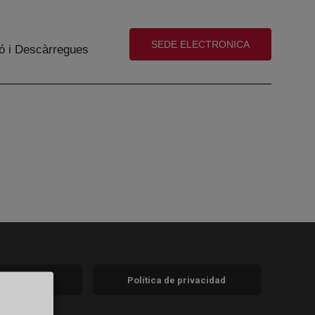
(abre en nueva ventana)
SEDE ELECTRONICA
ó i Descàrregues
 legal
Política de privacidad
a)
nueva)