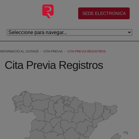
Salta al contingut principal
(abre en nueva ventana)
SEDE ELECTRONICA
INFORMACIÓ AL CIUTADÀ
CITA PREVIA
CITA PREVIA REGISTROS
Cita Previa Registros