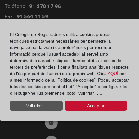
Teléfono:
91 270 17 96
Fax:
91 564 11 59
Email:
contacto@registradores.org
El Colegio de Registradores utilitza cookies pròpies:
Registro de entrada del Colegio de registradores
tècniques estrictament necessàries per permetre la
navegació per la web i de preferències per recordar
informació perquè l'usuari accedeixi al servei amb
determinades característiques. També utilitza cookies de
Ir a facebook (abre en ventana nueva)
tercers de preferències, i per a finalitats analítiques respecte
de l'ús per part de l'usuari de la pròpia web. Clica
AQUÍ
per
a més informació de la “Política de cookies”. Podeu acceptar
Ir a twitter (abre en ventana nueva)
totes les cookies prement el botó “Acceptar” o configurar-les
o rebutjar-ne l'ús prement el botó “Vull triar…”..
Ir a YouTube (abre en ventana nueva)
Vull triar....
Acceptar
Ir a Flickr (abre en ventana nueva)