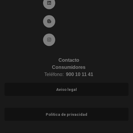
Ir a Linkedin (abre en ventana nueva)
Ir al Blog (abre en ventana nueva)
Ir a Instagram (abre en ventana nueva)
Contacto
Consumidores
Teléfono:
900 10 11 41
Aviso legal
Política de privacidad