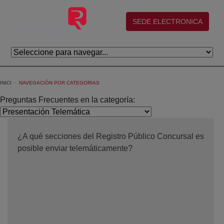
Salta al contingut principal
(abre en nueva ventana)
SEDE ELECTRONICA
INICI
NAVEGACIÓN POR CATEGORIAS
Preguntas Frecuentes en la categoría:
¿A qué secciones del Registro Público Concursal es
posible enviar telemáticamente?