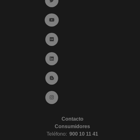
Ir a twitter (abre en ventana nueva)
Ir a YouTube (abre en ventana nueva)
Ir a Flickr (abre en ventana nueva)
Ir a Linkedin (abre en ventana nueva)
Ir al Blog (abre en ventana nueva)
Ir a Instagram (abre en ventana nueva)
Contacto
Consumidores
Teléfono:
900 10 11 41