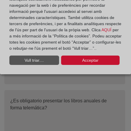
navegació per la web i de preferències per recordar
informació perquè l'usuari accedeixi al servei amb
determinades característiques. També utilitza cookies de
¿Es necesario legitimar notarialmente la firma del
tercers de preferències, i per a finalitats analítiques respecte
Certificado de Aprobación de Cuentas?
de l'ús per part de l'usuari de la pròpia web. Clica
AQUÍ
per
a més informació de la “Política de cookies”. Podeu acceptar
totes les cookies prement el botó “Acceptar” o configurar-les
o rebutjar-ne l'ús prement el botó “Vull triar…”..
Vull triar....
Acceptar
¿Es obligatorio presentar los libros anuales de
forma telemática?