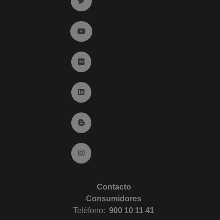
Ir a twitter (abre en ventana nueva)
Ir a YouTube (abre en ventana nueva)
Ir a Flickr (abre en ventana nueva)
Ir a Linkedin (abre en ventana nueva)
Ir al Blog (abre en ventana nueva)
Ir a Instagram (abre en ventana nueva)
Contacto
Consumidores
Teléfono:
900 10 11 41