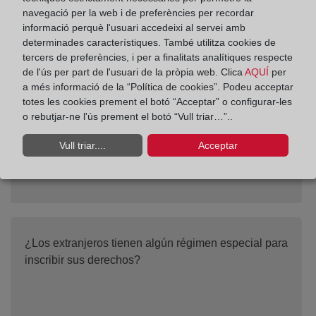
navegació per la web i de preferències per recordar
informació perquè l'usuari accedeixi al servei amb
determinades característiques. També utilitza cookies de
¿Existe algún servicio que permita la petición
tercers de preferències, i per a finalitats analítiques respecte
automatizada de información registral?
de l'ús per part de l'usuari de la pròpia web. Clica
AQUÍ
per
a més informació de la “Política de cookies”. Podeu acceptar
totes les cookies prement el botó “Acceptar” o configurar-les
o rebutjar-ne l'ús prement el botó “Vull triar…”..
Vull triar....
Acceptar
¿Los extranjeros tienen algún régimen especial para
inscribir sus derechos?