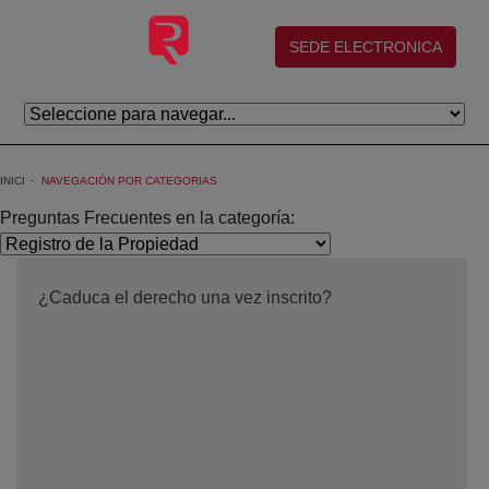
Salta al contingut principal
(abre en nueva ventana)
SEDE ELECTRONICA
INICI
NAVEGACIÓN POR CATEGORIAS
Preguntas Frecuentes en la categoría:
¿Caduca el derecho una vez inscrito?