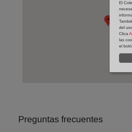
El Cole
necesa
inform
También
del uso
Clica
A
las co
el bot
Preguntas frecuentes