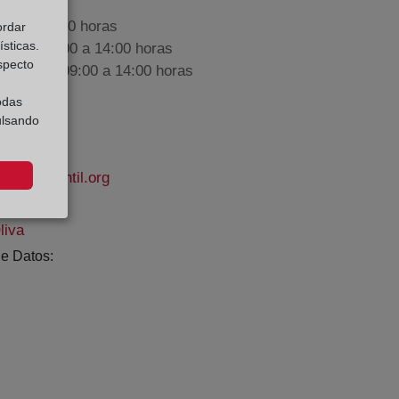
9:00 a 17:00 horas
ordar
sticas.
nes de 09:00 a 14:00 horas
especto
iembre de 09:00 a 14:00 horas
odas
ulsando
romercantil.org
liva
e Datos: