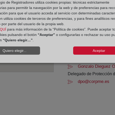
gio de Registradores utiliza cookies propias: técnicas estrictamente
De lunes a viernes de 0
rias para permitir la navegación por la web y de preferencias para rec
ación para que el usuario acceda al servicio con determinadas caracterí
Agosto: De lunes a vier
 utiliza cookies de terceros de preferencias, y para fines analíticos r
Los días 24 y 31 de dic
 por parte del usuario de la propia web.
QUÍ
para más información de la “Política de cookies”. Puede aceptar t
Datos de contacto:
okies pulsando el botón
“Aceptar”
o configurarlas o rechazar su uso p
ón
“Quiero elegir…”
.
95 190 74 17
Quiero elegir...
Aceptar
malaga.RBM@regist
Datos del Registrador:
Gonzalo Dieguez O
Delegado de Protección d
dpo@corpme.es