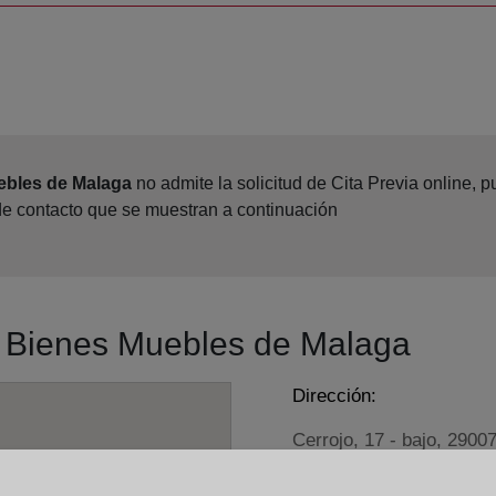
ebles de Malaga
no admite la solicitud de Cita Previa online,
 de contacto que se muestran a continuación
ro Bienes Muebles de Malaga
Dirección:
Cerrojo, 17 - bajo, 2900
Horario: