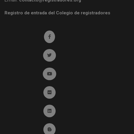
contacto@registradores.org
Registro de entrada del Colegio de registradores
Ir a facebook (abre en ventana nueva)
Ir a twitter (abre en ventana nueva)
Ir a YouTube (abre en ventana nueva)
Ir a Flickr (abre en ventana nueva)
Ir a Linkedin (abre en ventana nueva)
Ir al Blog (abre en ventana nueva)