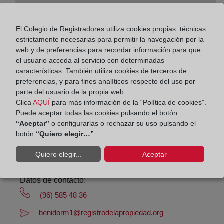
El Colegio de Registradores utiliza cookies propias: técnicas
estrictamente necesarias para permitir la navegación por la
web y de preferencias para recordar información para que
Dirección:
el usuario acceda al servicio con determinadas
características. También utiliza cookies de terceros de
Avda. L'Aiguera, Ed.Gemelos XI-Zag2, 3501
preferencias, y para fines analíticos respecto del uso por
parte del usuario de la propia web.
Horario:
Clica
AQUÍ
para más información de la “Política de cookies”.
Puede aceptar todas las cookies pulsando el botón
De lunes a viernes de 09:00 a 17:00 horas
“Aceptar”
o configurarlas o rechazar su uso pulsando el
Agosto: De lunes a viernes de 09:00 a 14:00 horas
botón
“Quiero elegir…”
.
Los días 24 y 31 de diciembre de 09:00 a 14:00
horas
Quiero elegir...
Aceptar
Datos de contacto:
(96) 585 48 36
benidorm1@registrodelapropiedad.org