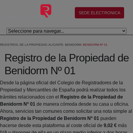
Saltar al contenido principal
(abre en nueva ventana)
SEDE ELECTRONICA
REGISTROS
DE LA PROPIEDAD
ALICANTE
BENIDORM
BENIDORM Nº 01
Registro de la Propiedad de
Benidorm Nº 01
Desde la página oficial del Colegio de Registradores de la
Propiedad y Mercantiles de España podrá realizar todos los
trámites relacionados con el
Registro de la Propiedad de
Benidorm Nº 01
de manera cómoda desde su casa u oficina.
Ahora, servicios tan comunes como solicitar una nota simple al
Registro de la Propiedad de Benidorm Nº 01
pueden
hacerse desde esta plataforma al coste oficial de
9,02 €
más
IVA y disponer de ella en un plazo medio inferior a dos horas.