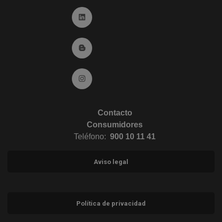
Ir a Linkedin (abre en ventana nueva)
Ir al Blog (abre en ventana nueva)
Ir a Instagram (abre en ventana nueva)
Contacto
Consumidores
Teléfono:
900 10 11 41
Aviso legal
Política de privacidad