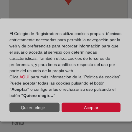
El Colegio de Registradores utiliza cookies propias: técnicas
estrictamente necesarias para permitir la navegación por la
web y de preferencias para recordar información para que
el usuario acceda al servicio con determinadas
características. También utiliza cookies de terceros de
preferencias, y para fines analíticos respecto del uso por
Dirección:
parte del usuario de la propia web.
Avda. Alfonso XIII, 222 - Entresuelo, 8914
Clica
AQUÍ
para más información de la “Política de cookies”.
Puede aceptar todas las cookies pulsando el botón
Horario:
“Aceptar”
o configurarlas o rechazar su uso pulsando el
botón
“Quiero elegir…”
.
De lunes a viernes de 09:00 a 17:00 horas
Quiero elegir...
Aceptar
Agosto: De lunes a viernes de 09:00 a 14:00 horas
Los días 24 y 31 de diciembre de 09:00 a 14:00
horas