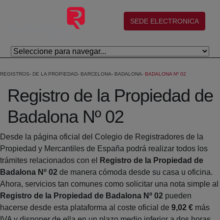
Saltar al contenido principal
(abre en nueva ventana)
SEDE ELECTRONICA
REGISTROS
DE LA PROPIEDAD
BARCELONA
BADALONA
BADALONA Nº 02
Registro de la Propiedad de
Badalona Nº 02
Desde la página oficial del Colegio de Registradores de la
Propiedad y Mercantiles de España podrá realizar todos los
trámites relacionados con el
Registro de la Propiedad de
Badalona Nº 02
de manera cómoda desde su casa u oficina.
Ahora, servicios tan comunes como solicitar una nota simple al
Registro de la Propiedad de Badalona Nº 02
pueden
hacerse desde esta plataforma al coste oficial de
9,02 €
más
IVA y disponer de ella en un plazo medio inferior a dos horas.