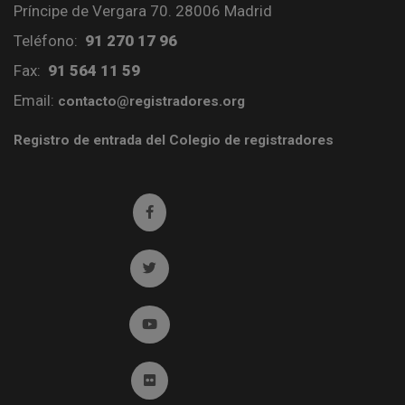
Príncipe de Vergara 70. 28006 Madrid
Teléfono:
91 270 17 96
Fax:
91 564 11 59
Email:
contacto@registradores.org
Registro de entrada del Colegio de registradores
Ir a facebook (abre en ventana nueva)
Ir a twitter (abre en ventana nueva)
Ir a YouTube (abre en ventana nueva)
Ir a Flickr (abre en ventana nueva)