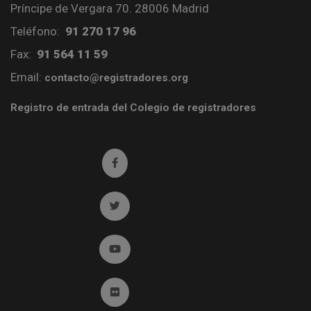
Príncipe de Vergara 70. 28006 Madrid
Teléfono:
91 270 17 96
Fax:
91 564 11 59
Email:
contacto@registradores.org
Registro de entrada del Colegio de registradores
Ir a facebook (abre en ventana nueva)
Ir a twitter (abre en ventana nueva)
Ir a YouTube (abre en ventana nueva)
Ir a Flickr (abre en ventana nueva)