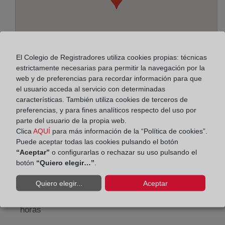
El Colegio de Registradores utiliza cookies propias: técnicas
estrictamente necesarias para permitir la navegación por la
web y de preferencias para recordar información para que
el usuario acceda al servicio con determinadas
características. También utiliza cookies de terceros de
preferencias, y para fines analíticos respecto del uso por
Dirección:
parte del usuario de la propia web.
Sevilla, 11-13,2º-2ª, 8940
Clica
AQUÍ
para más información de la “Política de cookies”.
Puede aceptar todas las cookies pulsando el botón
Horario:
“Aceptar”
o configurarlas o rechazar su uso pulsando el
botón
“Quiero elegir…”
.
De lunes a viernes de 09:00 a 17:00 horas
Quiero elegir...
Aceptar
Agosto: De lunes a viernes de 09:00 a 14:00 horas
Los días 24 y 31 de diciembre de 09:00 a 14:00
horas