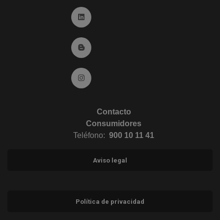
Ir a Linkedin (abre en ventana nueva)
Ir al Blog (abre en ventana nueva)
Ir a Instagram (abre en ventana nueva)
Contacto
Consumidores
Teléfono:
900 10 11 41
Aviso legal
Política de privacidad