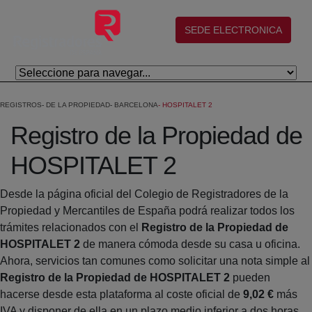
Saltar al contenido principal
(abre en nueva ventana)
SEDE ELECTRONICA
REGISTROS
DE LA PROPIEDAD
BARCELONA
HOSPITALET 2
Registro de la Propiedad de
HOSPITALET 2
Desde la página oficial del Colegio de Registradores de la
Propiedad y Mercantiles de España podrá realizar todos los
trámites relacionados con el
Registro de la Propiedad de
HOSPITALET 2
de manera cómoda desde su casa u oficina.
Ahora, servicios tan comunes como solicitar una nota simple al
Registro de la Propiedad de HOSPITALET 2
pueden
hacerse desde esta plataforma al coste oficial de
9,02 €
más
IVA y disponer de ella en un plazo medio inferior a dos horas.