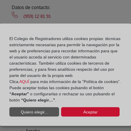
Datos de contacto:
(959) 12 81 91
aracena@registrodelapropiedad.org
Datos del Registrador:
El Colegio de Registradores utiliza cookies propias: técnicas
Eduardo Fernández Estevan
estrictamente necesarias para permitir la navegación por la
web y de preferencias para recordar información para que
Delegado de Protección de Datos:
el usuario acceda al servicio con determinadas
dpo@corpme.es
características. También utiliza cookies de terceros de
preferencias, y para fines analíticos respecto del uso por
parte del usuario de la propia web.
Otros municipios incluidos en el
Clica
AQUÍ
para más información de la “Política de cookies”.
Puede aceptar todas las cookies pulsando el botón
distrito hipotecario
“Aceptar”
o configurarlas o rechazar su uso pulsando el
botón
“Quiero elegir…”
.
Quiero elegir...
Aceptar
Alajar
Almonaster La Real