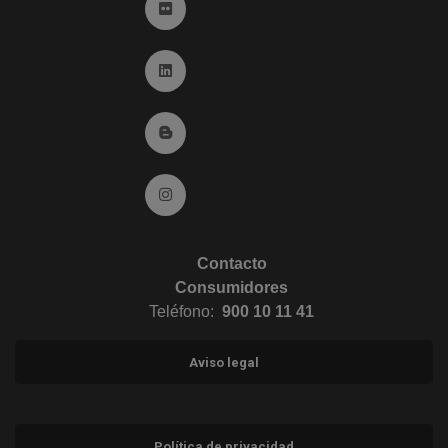
Ir a Flickr (abre en ventana nueva)
Ir a Linkedin (abre en ventana nueva)
Ir al Blog (abre en ventana nueva)
Ir a Instagram (abre en ventana nueva)
Contacto
Consumidores
Teléfono:
900 10 11 41
Aviso legal
Política de privacidad