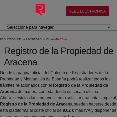
Saltar al contenido principal
(abre en nueva ventana)
SEDE ELECTRONICA
REGISTROS
DE LA PROPIEDAD
HUELVA
ARACENA
Registro de la Propiedad de
Aracena
Desde la página oficial del Colegio de Registradores de la
Propiedad y Mercantiles de España podrá realizar todos los
trámites relacionados con el
Registro de la Propiedad de
Aracena
de manera cómoda desde su casa u oficina.
Ahora, servicios tan comunes como solicitar una nota simple al
Registro de la Propiedad de Aracena
pueden hacerse desde
esta plataforma al coste oficial de
9,02 €
más IVA y disponer de
ella en un plazo medio inferior a dos horas.