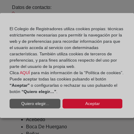
Datos de contacto:
987 74 10 17
lavecilla-cistierna@registrodelapropiedad.org
El Colegio de Registradores utiliza cookies propias: técnicas
estrictamente necesarias para permitir la navegación por la
Datos del Registrador:
web y de preferencias para recordar información para que
Triana García-Miranda Fernández de Cañete
el usuario acceda al servicio con determinadas
Delegado de Protección de Datos:
características. También utiliza cookies de terceros de
preferencias, y para fines analíticos respecto del uso por
dpo@corpme.es
parte del usuario de la propia web.
Clica
AQUÍ
para más información de la “Política de cookies”.
Puede aceptar todas las cookies pulsando el botón
Otros municipios incluidos en el
“Aceptar”
o configurarlas o rechazar su uso pulsando el
botón
“Quiero elegir…”
.
distrito hipotecario
Quiero elegir...
Aceptar
Acebedo
Boca De Huergano
Boñar