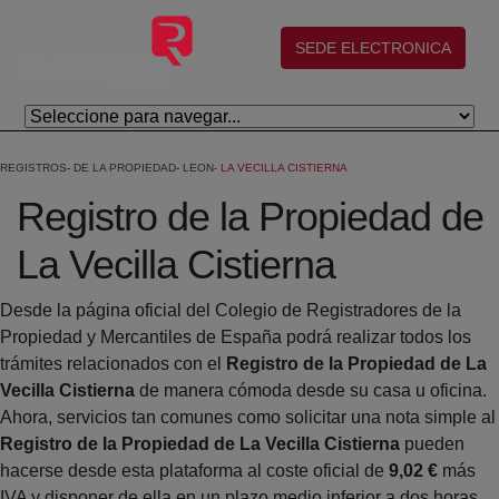
Saltar al contenido principal
(abre en nueva ventana)
SEDE ELECTRONICA
REGISTROS
DE LA PROPIEDAD
LEON
LA VECILLA CISTIERNA
Registro de la Propiedad de
La Vecilla Cistierna
Desde la página oficial del Colegio de Registradores de la
Propiedad y Mercantiles de España podrá realizar todos los
trámites relacionados con el
Registro de la Propiedad de La
Vecilla Cistierna
de manera cómoda desde su casa u oficina.
Ahora, servicios tan comunes como solicitar una nota simple al
Registro de la Propiedad de La Vecilla Cistierna
pueden
hacerse desde esta plataforma al coste oficial de
9,02 €
más
IVA y disponer de ella en un plazo medio inferior a dos horas.