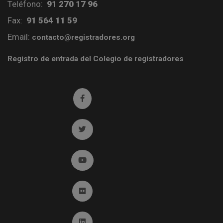
Teléfono:
91 270 17 96
Fax:
91 564 11 59
Email:
contacto@registradores.org
Registro de entrada del Colegio de registradores
Ir a facebook (abre en ventana nueva)
Ir a twitter (abre en ventana nueva)
Ir a YouTube (abre en ventana nueva)
Ir a Flickr (abre en ventana nueva)
Ir a Linkedin (abre en ventana nueva)