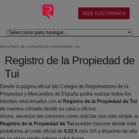
Saltar al contenido principal
(abre en nueva ventana)
SEDE ELECTRONICA
REGISTROS
DE LA PROPIEDAD
PONTEVEDRA
TUI
Registro de la Propiedad de
Tui
Desde la página oficial del Colegio de Registradores de la
Propiedad y Mercantiles de España podrá realizar todos los
trámites relacionados con el
Registro de la Propiedad de Tui
de manera cómoda desde su casa u oficina.
Ahora, servicios tan comunes como solicitar una nota simple al
Registro de la Propiedad de Tui
pueden hacerse desde esta
plataforma al coste oficial de
9,02 €
más IVA y disponer de ella
en un plazo medio inferior a dos horas.