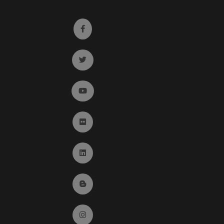
Ir a facebook (abre en ventana nueva)
Ir a twitter (abre en ventana nueva)
Ir a YouTube (abre en ventana nueva)
Ir a Flickr (abre en ventana nueva)
Ir a Linkedin (abre en ventana nueva)
Ir al Blog (abre en ventana nueva)
Ir a Instagram (abre en ventana nueva)