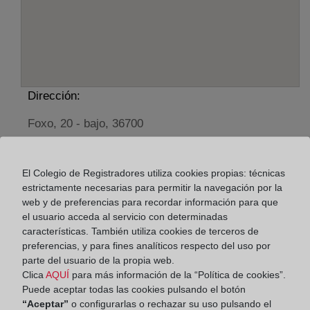
Dirección:
Foxo, 20 - bajo, 36700
Horario:
El Colegio de Registradores utiliza cookies propias: técnicas
De lunes a viernes de 09:00 a 17:00 horas
estrictamente necesarias para permitir la navegación por la
Agosto: De lunes a viernes de 09:00 a 14:00 horas
web y de preferencias para recordar información para que
Los días 24 y 31 de diciembre de 09:00 a 14:00
el usuario acceda al servicio con determinadas
horas
características. También utiliza cookies de terceros de
preferencias, y para fines analíticos respecto del uso por
parte del usuario de la propia web.
Datos de contacto:
Clica
AQUÍ
para más información de la “Política de cookies”.
Puede aceptar todas las cookies pulsando el botón
(986) 60 07 15
“Aceptar”
o configurarlas o rechazar su uso pulsando el